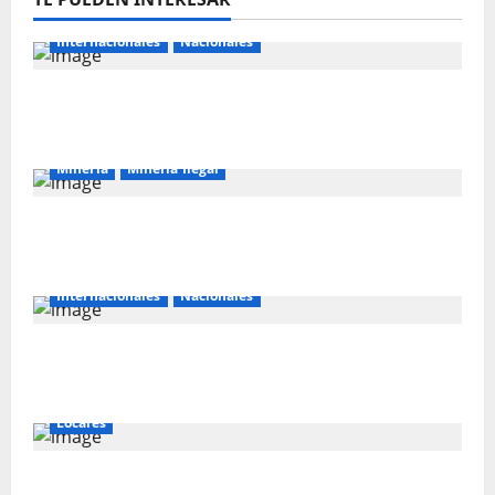
Internacionales
Nacionales
Majes Siguas II y la nueva frontera
agroexportadora del sur
Mineria
Mineria Ilegal
La minería ilegal en cobre puede
convertirse en incontrolable
Internacionales
Nacionales
Perú busca fortalecer su relación con
Estados Unidos.
Locales
Gold Fields capacita a 55 vecinos de