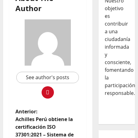
Nuestro
Author
objetivo
es
contribuir
a una
ciudadanía
informada
y
consciente,
fomentando
See author's posts
la
participación
responsable.
Anterior:
Achilles Perú obtiene la
certificación ISO
37301:2021 – Sistema de