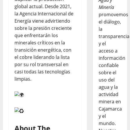
Agua y
global actual. Desde 2021,
Minería
la Agencia Internacional de
promovemos
Energía viene advirtiendo
el diálogo,
sobre la presión creciente
la
que enfrentarán los
transparencia
minerales críticos en la
y el
transición energética, con
acceso a
el cobre liderando la lista
información
por su rol transversal en
confiable
casi todas las tecnologías
sobre el
limpias.
uso del
agua y la
actividad
minera en
Cajamarca
y el
mundo.
About The