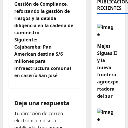
PUBLICACIO
Gestión de Compliance,
RECIENTES
reforzando la gestión de
riesgos y la debida
diligencia en la cadena de
suministro
Siguiente:
Majes
Cajabamba: Pan
Siguas II
American destina S/6
y la
millones para
nueva
infraestructura comunal
frontera
en caserío San José
agroexpo
rtadora
del sur
Deja una respuesta
Tu dirección de correo
electrónico no será
publicada.
Los campos