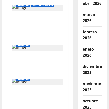
abril 2026
Mineria
Mineria Ilegal
marzo
La minería ilegal en
2026
cobre puede
convertirse en
febrero
incontrolable
2026
Mineria
enero
2026
El Galeno: más de US$
34 millones para
diciembre
reforzar la exploración
2025
Mineria
noviembre
2025
Perú solo explota cinco
de las 18 cuencas que
octubre
concentran petróleo y
2025