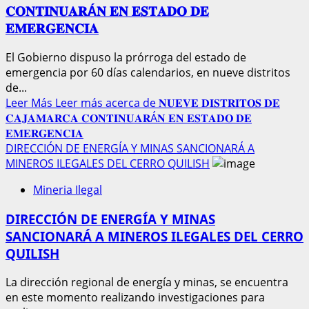
𝐂𝐎𝐍𝐓𝐈𝐍𝐔𝐀𝐑Á𝐍 𝐄𝐍 𝐄𝐒𝐓𝐀𝐃𝐎 𝐃𝐄
𝐄𝐌𝐄𝐑𝐆𝐄𝐍𝐂𝐈𝐀
El Gobierno dispuso la prórroga del estado de
emergencia por 60 días calendarios, en nueve distritos
de...
Leer Más
Leer más acerca de 𝐍𝐔𝐄𝐕𝐄 𝐃𝐈𝐒𝐓𝐑𝐈𝐓𝐎𝐒 𝐃𝐄
𝐂𝐀𝐉𝐀𝐌𝐀𝐑𝐂𝐀 𝐂𝐎𝐍𝐓𝐈𝐍𝐔𝐀𝐑Á𝐍 𝐄𝐍 𝐄𝐒𝐓𝐀𝐃𝐎 𝐃𝐄
𝐄𝐌𝐄𝐑𝐆𝐄𝐍𝐂𝐈𝐀
DIRECCIÓN DE ENERGÍA Y MINAS SANCIONARÁ A
MINEROS ILEGALES DEL CERRO QUILISH
Mineria Ilegal
DIRECCIÓN DE ENERGÍA Y MINAS
SANCIONARÁ A MINEROS ILEGALES DEL CERRO
QUILISH
La dirección regional de energía y minas, se encuentra
en este momento realizando investigaciones para