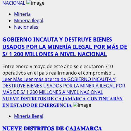
NACIONAL
Mineria
Mineria Ilegal
Nacionales
GOBIERNO INCAUTA Y DESTRUYE BIENES
USADOS POR LA MINERÍA ILEGAL POR MÁS DE
S/ 1 200 MILLONES A NIVEL NACIONAL
Entre enero y mayo de este año se ejecutaron 710
operativos en el país reafirmando el compromiso...
Leer Más
Leer más acerca de GOBIERNO INCAUTA Y
DESTRUYE BIENES USADOS POR LA MINERÍA ILEGAL POR
MÁS DE S/ 1 200 MILLONES A NIVEL NACIONAL
𝐍𝐔𝐄𝐕𝐄 𝐃𝐈𝐒𝐓𝐑𝐈𝐓𝐎𝐒 𝐃𝐄 𝐂𝐀𝐉𝐀𝐌𝐀𝐑𝐂𝐀 𝐂𝐎𝐍𝐓𝐈𝐍𝐔𝐀𝐑Á𝐍
𝐄𝐍 𝐄𝐒𝐓𝐀𝐃𝐎 𝐃𝐄 𝐄𝐌𝐄𝐑𝐆𝐄𝐍𝐂𝐈𝐀
Mineria Ilegal
𝐍𝐔𝐄𝐕𝐄 𝐃𝐈𝐒𝐓𝐑𝐈𝐓𝐎𝐒 𝐃𝐄 𝐂𝐀𝐉𝐀𝐌𝐀𝐑𝐂𝐀