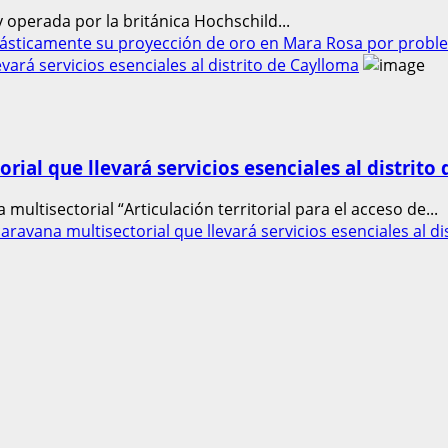
 operada por la británica Hochschild...
rásticamente su proyección de oro en Mara Rosa por probl
vará servicios esenciales al distrito de Caylloma
ial que llevará servicios esenciales al distrito
ultisectorial “Articulación territorial para el acceso de...
ravana multisectorial que llevará servicios esenciales al di