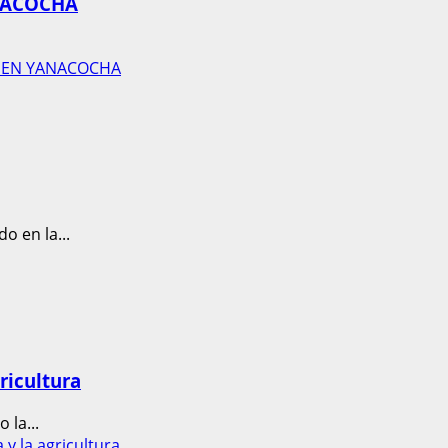
NACOCHA
S EN YANACOCHA
o en la...
ricultura
 la...
y la agricultura