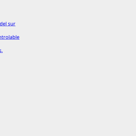
del sur
ntrolable
s.