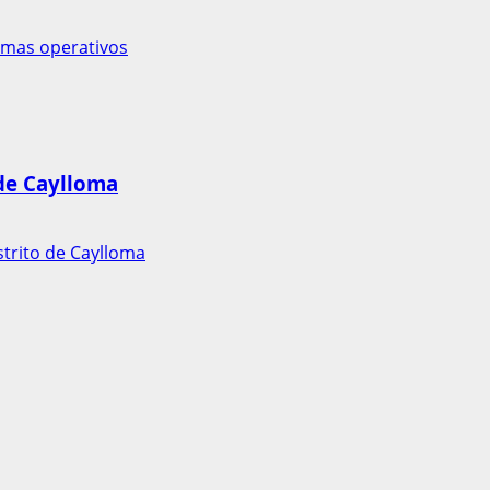
emas operativos
 de Caylloma
strito de Caylloma