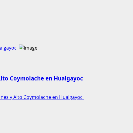
ualgayoc
 Alto Coymolache en Hualgayoc
cones y Alto Coymolache en Hualgayoc