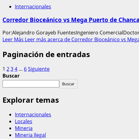
Internacionales
Corredor Bioceánico vs Mega Puerto de Chanca
Por:Alejandro Gorayeb FuentesIngeniero ComercialDoctor 
Leer Más
Leer más acerca de Corredor Bioceánico vs Mega
Paginación de entradas
1
2
3
4
…
6
Siguiente
Buscar
Buscar
Explorar temas
Internacionales
Locales
Mineria
Mineria Ilegal