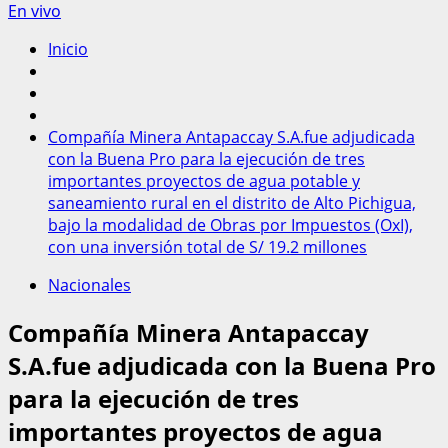
En vivo
Inicio
Compañía Minera Antapaccay S.A.fue adjudicada
con la Buena Pro para la ejecución de tres
importantes proyectos de agua potable y
saneamiento rural en el distrito de Alto Pichigua,
bajo la modalidad de Obras por Impuestos (OxI),
con una inversión total de S/ 19.2 millones
Nacionales
Compañía Minera Antapaccay
S.A.fue adjudicada con la Buena Pro
para la ejecución de tres
importantes proyectos de agua