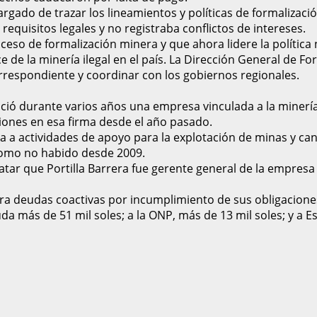
argado de trazar los lineamientos y políticas de formalizaci
quisitos legales y no registraba conflictos de intereses.
oceso de formalización minera y que ahora lidere la polític
e de la minería ilegal en el país. La Dirección General de 
correspondiente y coordinar con los gobiernos regionales.
ó durante varios años una empresa vinculada a la minería i
ciones en esa firma desde el año pasado.
ica a actividades de apoyo para la explotación de minas y ca
 como no habido desde 2009.
tatar que Portilla Barrera fue gerente general de la empre
ra deudas coactivas por incumplimiento de sus obligaciones
da más de 51 mil soles; a la ONP, más de 13 mil soles; y a E