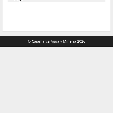
Gold Fields capacita a 55 vecinos de
Hualgayoc para obtener su licencia de
conducir