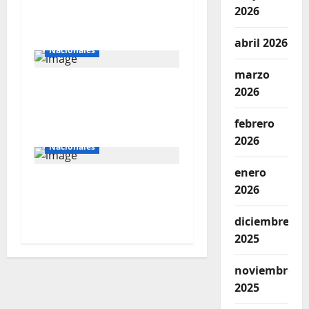
agroexportadora del
2026
sur
Internacionales
abril 2026
Nacionales
marzo
Perú busca fortalecer
2026
su relación con Estados
Unidos.
febrero
2026
Nacionales
enero
Southern apuesta US$
2026
10,300 millones por el
cobre peruano
diciembre
2025
noviembre
2025