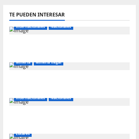
TE PUEDEN INTERESAR
Internacionales
Nacionales
Majes Siguas II y la nueva frontera
agroexportadora del sur
Mineria
Mineria Ilegal
La minería ilegal en cobre puede
convertirse en incontrolable
Internacionales
Nacionales
Perú busca fortalecer su relación con
Estados Unidos.
Locales