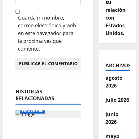
su
relación
Guarda mi nombre,
con
correo electrónico y web
Estados
en este navegador para
Unidos.
la próxima vez que
comente.
ARCHIVOS
agosto
2026
HISTORIAS
RELACIONADAS
julio 2026
Internacionales
Nacionales
junio
2026
Majes Siguas II y la
nueva frontera
mayo