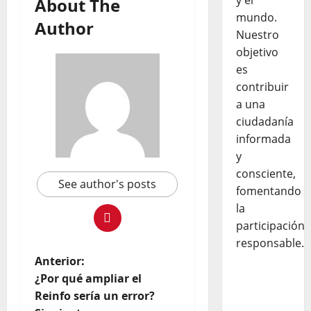
y el
About The
mundo.
Author
Nuestro
objetivo
es
contribuir
a una
ciudadanía
informada
y
consciente,
See author's posts
fomentando
la
participación
responsable.
Anterior:
¿Por qué ampliar el
Reinfo sería un error?