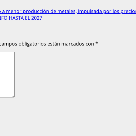
 a menor producción de metales, impulsada por los precios
FO HASTA EL 2027
 campos obligatorios están marcados con
*