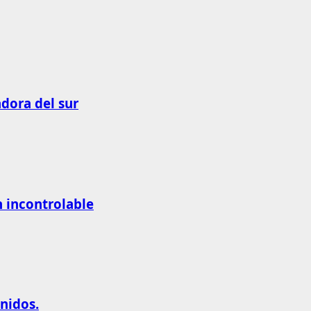
adora del sur
n incontrolable
nidos.