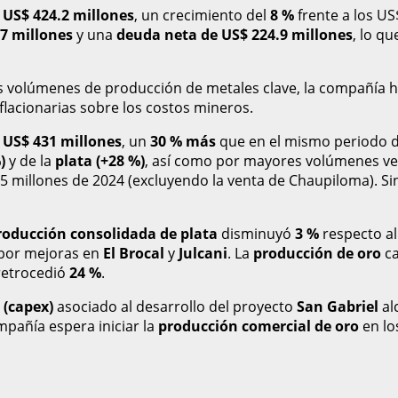
n
US$ 424.2 millones
, un crecimiento del
8 %
frente a los US$
.7 millones
y una
deuda neta de US$ 224.9 millones
, lo qu
os volúmenes de producción de metales clave, la compañía 
nflacionarias sobre los costos mineros.
a
US$ 431 millones
, un
30 % más
que en el mismo periodo de
)
y de la
plata (+28 %)
, así como por mayores volúmenes ve
.5 millones de 2024 (excluyendo la venta de Chaupiloma). S
roducción consolidada de plata
disminuyó
3 %
respecto al
por mejoras en
El Brocal
y
Julcani
. La
producción de oro
c
etrocedió
24 %
.
 (capex)
asociado al desarrollo del proyecto
San Gabriel
al
pañía espera iniciar la
producción comercial de oro
en lo