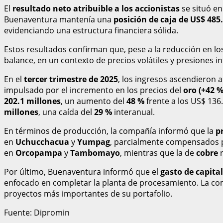
El
resultado neto atribuible a los accionistas
se situó e
Buenaventura mantenía una
posición de caja de US$ 485
evidenciando una estructura financiera sólida.
Estos resultados confirman que, pese a la reducción en l
balance, en un contexto de precios volátiles y presiones i
En el
tercer trimestre de 2025
, los ingresos ascendieron 
impulsado por el incremento en los precios del
oro (+42 %
202.1 millones
, un aumento del
48 %
frente a los US$ 136
millones
, una caída del
29 %
interanual.
En términos de producción, la compañía informó que la
p
en
Uchucchacua
y
Yumpag
, parcialmente compensados 
en
Orcopampa
y
Tambomayo
, mientras que la de
cobre
r
Por último, Buenaventura informó que el
gasto de capital
enfocado en completar la planta de procesamiento. La com
proyectos más importantes de su portafolio.
Fuente: Dipromin