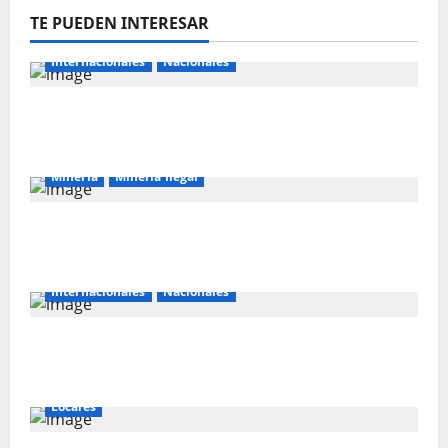
TE PUEDEN INTERESAR
Internacionales
Nacionales
Majes Siguas II y la nueva frontera
agroexportadora del sur
Mineria
Mineria Ilegal
La minería ilegal en cobre puede
convertirse en incontrolable
Internacionales
Nacionales
Perú busca fortalecer su relación con
Estados Unidos.
Locales