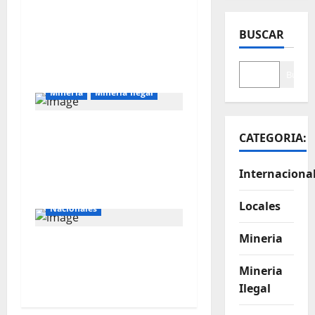
Majes Siguas II y la
nueva frontera
BUSCAR
agroexportadora del
sur
Buscar
Mineria
Mineria Ilegal
La minería ilegal en
CATEGORIA:
cobre puede
convertirse en
Internaciona
incontrolable
Internacionales
Locales
Nacionales
Mineria
Perú busca fortalecer
su relación con Estados
Mineria
Unidos.
Ilegal