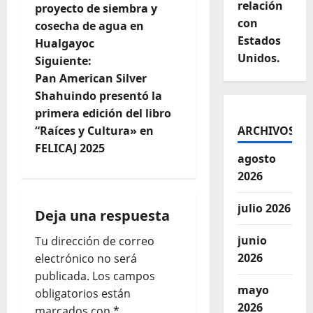
relación
proyecto de siembra y
con
cosecha de agua en
Estados
Hualgayoc
Unidos.
Siguiente:
Pan American Silver
Shahuindo presentó la
primera edición del libro
“Raíces y Cultura» en
ARCHIVOS
FELICAJ 2025
agosto
2026
julio 2026
Deja una respuesta
junio
Tu dirección de correo
2026
electrónico no será
publicada.
Los campos
mayo
obligatorios están
2026
marcados con
*