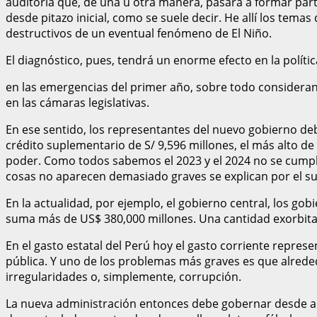
auditoría que, de una u otra manera, pasará a formar par
desde pitazo inicial, como se suele decir. He allí los tema
destructivos de un eventual fenómeno de El Niño.
El diagnóstico, pues, tendrá un enorme efecto en la políti
en las emergencias del primer año, sobre todo consideran
en las cámaras legislativas.
En ese sentido, los representantes del nuevo gobierno deb
crédito suplementario de S/ 9,596 millones, el más alto de 
poder. Como todos sabemos el 2023 y el 2024 no se cumplie
cosas no aparecen demasiado graves se explican por el su
En la actualidad, por ejemplo, el gobierno central, los go
suma más de US$ 380,000 millones. Una cantidad exorbita
En el gasto estatal del Perú hoy el gasto corriente repres
pública. Y uno de los problemas más graves es que alreded
irregularidades o, simplemente, corrupción.
La nueva administración entonces debe gobernar desde aho