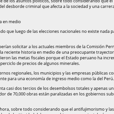
te de los asuntos políticos, sobre todo considerando que e
s del desborde criminal que afecta a la sociedad y una carre
ca en medio
do que luego de las elecciones nacionales no existe nada p
erían solicitar a los actuales miembros de la Comisión Perm
la reciente historia en medio de una preocupante trayectoria
ron las metas fiscales porque el Estado peruano ha incremen
perciclo de precios de algunos minerales.
biernos regionales, los municipios y las empresas públicas 
nte para una economía de ingreso medio como la del Perú.
enta casi dos tercios de los desembolsos totales y apenas u
or de 70,000 obras están paralizadas en los gobiernos subn
ra, sobre todo considerando que el antifujimorismo y las c