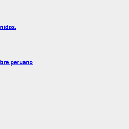
nidos.
obre peruano