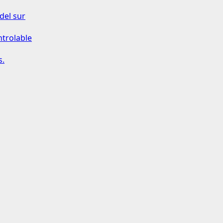
del sur
ntrolable
s.