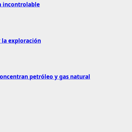
n incontrolable
 la exploración
concentran petróleo y gas natural