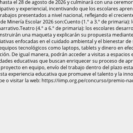
hasta el 28 de agosto de 2026 y culminará con una ceremon
ativo y experiencial, incentivando que los escolares aprenda
trabajos presentados a nivel nacional, reflejando el crecien
e Minería Escolar 2026 son:Cuento (1.° a 3.° de primaria): l
rativo.Teatro (4.° a 6.° de primaria): los escolares desarr
 construirán una maqueta y explicarán su propuesta mediant
niciativas enfocadas en el cuidado ambiental y el bienestar
 equipos tecnológicos como laptops, tablets y dinero en efe
ión. De igual manera, podrán acceder a visitas a espacios 
vidades educativas que buscan enriquecer su proceso de apr
 proyecto en equipo, envío del trabajo dentro del plazo est
 esta experiencia educativa que promueve el talento y la inn
 o visitar la web: https://iimp.org.pe/concurso/premio-nac