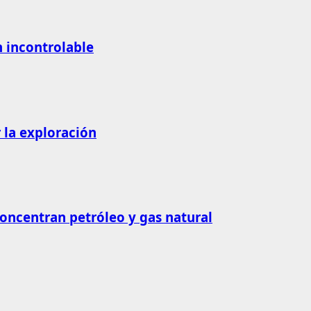
n incontrolable
 la exploración
concentran petróleo y gas natural