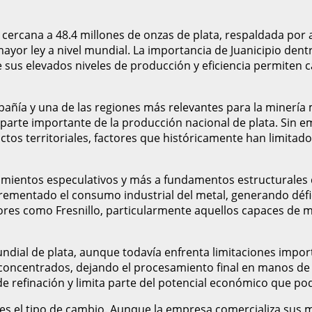
 cercana a 48.4 millones de onzas de plata, respaldada por
ayor ley a nivel mundial. La importancia de Juanicipio dent
ue sus elevados niveles de producción y eficiencia permiten 
pañía y una de las regiones más relevantes para la minerí
na parte importante de la producción nacional de plata. Sin 
ictos territoriales, factores que históricamente han limitad
imientos especulativos y más a fundamentos estructurales 
incrementado el consumo industrial del metal, generando déf
ctores como Fresnillo, particularmente aquellos capaces de
dial de plata, aunque todavía enfrenta limitaciones import
oncentrados, dejando el procesamiento final en manos de f
e refinación y limita parte del potencial económico que pod
o es el tipo de cambio. Aunque la empresa comercializa sus 