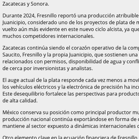
Zacatecas y Sonora.
Durante 2024, Fresnillo reportó una producción atribuible
Juanicipio, considerado uno de los proyectos de plata de m
vuelto aún más evidente en este nuevo ciclo alcista, ya q
muchos competidores internacionales.
Zacatecas continúa siendo el corazón operativo de la com
Saucito, Fresnillo y la propia Juanicipio, que sostienen u
relacionados con permisos, disponibilidad de agua y confl
de cerca por inversionistas y analistas.
El auge actual de la plata responde cada vez menos a mov
los vehículos eléctricos y la electrónica de precisión ha 
Este desequilibrio fortalece las perspectivas para produ
de alta calidad.
México conserva su posición como principal productor mun
producción nacional continúa exportándose en forma de c
mantiene al sector expuesto a dinámicas internacionales d
Otro elemento clave en la ecuación financiera de Fresnill