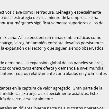
 activos clave como Herradura, Ciénega y especialmente
ro de la estrategia de crecimiento de la empresa se ha
capturar márgenes significativamente superiores a los de
a mexicana. Allí se encuentran minas emblemáticas como
embargo, la región también enfrenta desafíos persistentes
o la expansión del sector y que siguen siendo observados
de demanda. La expansión global de los paneles solares,
icits consecutivos entre oferta y demanda a nivel mundial.
 mantener costos relativamente controlados en yacimientos
antes en la captura de valor agregado. Gran parte de la
undidoras extranjeras, especialmente asiáticas. Esto
ría desarrollarse localmente.
metales en dólares, buena parte de sus costos operativos