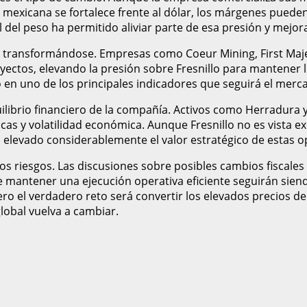
xicana se fortalece frente al dólar, los márgenes pueden 
al del peso ha permitido aliviar parte de esa presión y mejor
a transformándose. Empresas como Coeur Mining, First Maje
ectos, elevando la presión sobre Fresnillo para mantener l
 en uno de los principales indicadores que seguirá el merc
ibrio financiero de la compañía. Activos como Herradura y C
cas y volatilidad económica. Aunque Fresnillo no es vista e
a elevado considerablemente el valor estratégico de estas o
 los riesgos. Las discusiones sobre posibles cambios fiscales
e mantener una ejecución operativa eficiente seguirán siend
ro el verdadero reto será convertir los elevados precios de
global vuelva a cambiar.