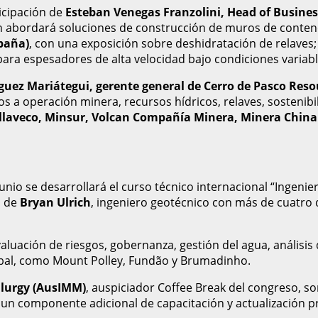
icipación de
Esteban Venegas Franzolini, Head of Busine
en abordará soluciones de construcción de muros de conten
paña)
, con una exposición sobre deshidratación de relaves;
ara espesadores de alta velocidad bajo condiciones variabl
guez Mariátegui, gerente general de Cerro de Pasco Reso
 a operación minera, recursos hídricos, relaves, sostenibil
laveco, Minsur, Volcan Compañía Minera, Minera Chinal
unio se desarrollará el curso técnico internacional “Ingeni
o de
Bryan Ulrich
, ingeniero geotécnico con más de cuatro 
luación de riesgos, gobernanza, gestión del agua, análisis 
lobal, como Mount Polley, Fundão y Brumadinho.
llurgy (AusIMM)
, auspiciador Coffee Break del congreso, so
 un componente adicional de capacitación y actualización pr