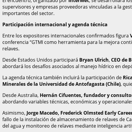
El encuentro, organizado por
InterMet
, se desarrollará l
supervisores y empresas proveedoras vinculadas a la gest
importantes del sector.
Participación internacional y agenda técnica
Entre los expositores internacionales confirmados figura
conferencia “GTMI como herramienta para la mejora contin
relaves.
Desde Estados Unidos participará
Bryan Ulrich
,
CEO de B
abordará los desafíos asociados al manejo hídrico en depós
La agenda técnica también incluirá la participación de
Ric
Minerales de la Universidad de Antofagasta (Chile)
, qui
Desde Australia,
Hernán Cifuentes, fundador y consultor
abordando variables técnicas, económicas y operacionales 
Asimismo,
Jorge Macedo, Frederick Olmsted Early Career
fallo de la instalación de almacenamiento de relaves de C
del agua y monitoreo de relaves mediante inteligencia artif