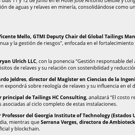
os días 11 y 12 de junio en el Hotel José Antonio Deluxe y co
ión de aguas y relaves en minería, consolidándose como un
Vicente Mello, GTMI Deputy Chair del Global Tailings Man
ua y la gestión de riesgos”, enfocada en el fortalecimient
ryan Ulrich LLC
, con la ponencia “Gestión responsable del
itos de relaves y su relación con sostenibilidad y reducció
ardo Jeldres
,
director del Magíster en Ciencias de la Inge
en expondrá sobre reología de relaves y su influencia en el 
 principal de Tailings HC Consulting
, analizará “El costo 
asociadas al ciclo completo de estas instalaciones.
 Professor del Georgia Institute of Technology (Estados 
adia, mientras que
Serrana Verges, directora de Ambioteck 
icial y blockchain.