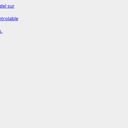
del sur
ntrolable
s.