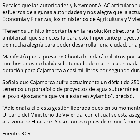
Recalcó que las autoridades y Newmont ALAC articularon e
esfuerzos de algunas autoridades y nos alegra que la act
Economía y Finanzas, los ministerios de Agricultura y Vivie
“Tenemos un hito importante en la resolución directoral 0
ambiental, que se necesita para este importante proyecto
de mucha alegría para poder desarrollar una ciudad, una p
Manifestó que la presa de Chonta brindará mil litros po
muchos años no había sido tomado de manera adecuada pe
dotación para Cajamarca a casi mil litros por segundo du
Señaló que Cajamarca sufre actualmente un déficit de 25
tenemos un portafolio de proyectos de agua subterránea 
el pozo Ajoscancha que va a estar en Aylambo”, precisó.
“Adicional a ello esta gestión liderada pues en su momen
Urbano del Ministerio de Vivienda, con el cual se está ase
a la zona de Huacariz. Y eso con eso pues disminuiríamos 
Fuente: RCR