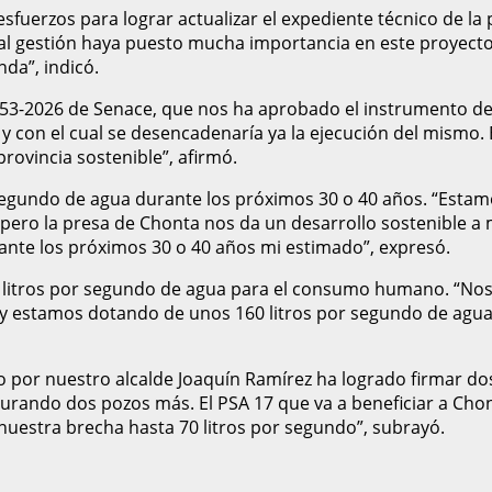
sfuerzos para lograr actualizar el expediente técnico de l
ual gestión haya puesto mucha importancia en este proyecto
nda”, indicó.
53-2026 de Senace, que nos ha aprobado el instrumento de ge
 y con el cual se desencadenaría ya la ejecución del mismo
rovincia sostenible”, afirmó.
r segundo de agua durante los próximos 30 o 40 años. “Est
ro la presa de Chonta nos da un desarrollo sostenible a 
rante los próximos 30 o 40 años mi estimado”, expresó.
0 litros por segundo de agua para el consumo humano. “No
y estamos dotando de unos 160 litros por segundo de agua
to por nuestro alcalde Joaquín Ramírez ha logrado firmar 
gurando dos pozos más. El PSA 17 que va a beneficiar a Chont
nuestra brecha hasta 70 litros por segundo”, subrayó.