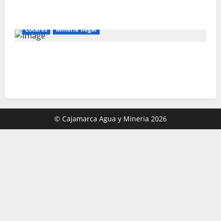
PARA SALIR DE LA POBREZA”
Locales
Mineria Ilegal
Director de Energía y Minas de Cajamarca
denuncia corrupción en la lucha contra la
minería ilegal