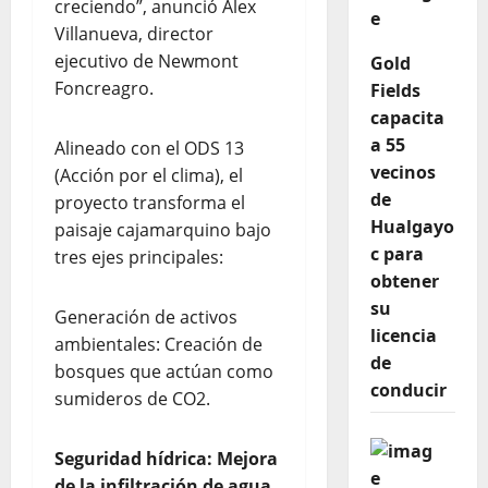
creciendo”, anunció Alex
Villanueva, director
ejecutivo de Newmont
Gold
Foncreagro.
Fields
capacita
a 55
Alineado con el ODS 13
vecinos
(Acción por el clima), el
de
proyecto transforma el
Hualgayo
paisaje cajamarquino bajo
c para
tres ejes principales:
obtener
su
Generación de activos
licencia
ambientales: Creación de
de
bosques que actúan como
conducir
sumideros de CO2.
Seguridad hídrica: Mejora
de la infiltración de agua