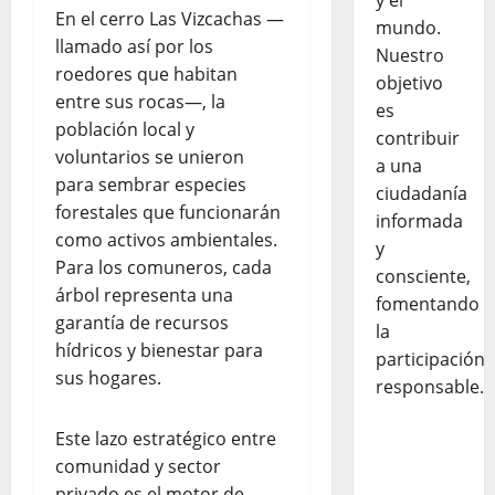
y el
En el cerro Las Vizcachas —
mundo.
llamado así por los
Nuestro
roedores que habitan
objetivo
entre sus rocas—, la
es
población local y
contribuir
voluntarios se unieron
a una
para sembrar especies
ciudadanía
forestales que funcionarán
informada
como activos ambientales.
y
Para los comuneros, cada
consciente,
árbol representa una
fomentando
garantía de recursos
la
hídricos y bienestar para
participación
sus hogares.
responsable.
Este lazo estratégico entre
comunidad y sector
privado es el motor de