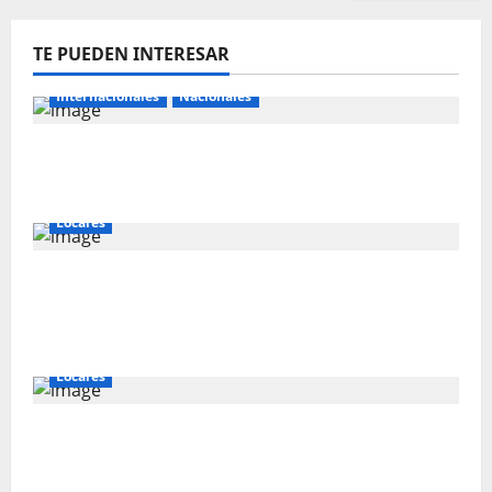
TE PUEDEN INTERESAR
Internacionales
Nacionales
Perú busca fortalecer su relación con
Estados Unidos.
Locales
Gold Fields capacita a 55 vecinos de
Hualgayoc para obtener su licencia de
conducir
Locales
IVÁN ARENAS: “EL GOBIERNO DEBE
EXPLICAR A CAJAMARCA QUE TIENE US$ 16
MIL MILLONES EN PROYECTOS MINEROS