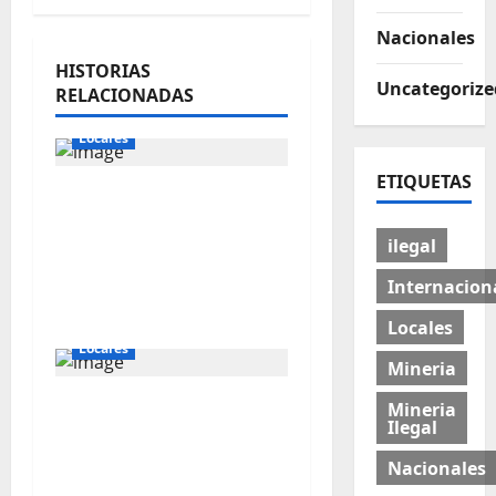
Nacionales
HISTORIAS
Uncategorize
RELACIONADAS
Locales
ETIQUETAS
Gold Fields capacita a
55 vecinos de
ilegal
Hualgayoc para
obtener su licencia de
Internacion
conducir
Locales
Locales
Mineria
IVÁN ARENAS: “EL
Mineria
Ilegal
GOBIERNO DEBE
EXPLICAR A
Nacionales
CAJAMARCA QUE TIENE