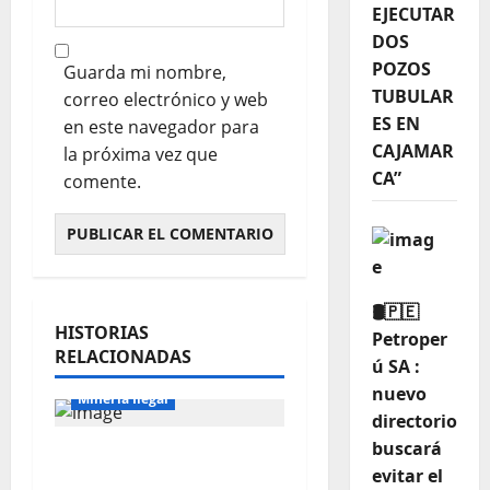
EJECUTAR
DOS
POZOS
Guarda mi nombre,
TUBULAR
correo electrónico y web
ES EN
en este navegador para
CAJAMAR
la próxima vez que
CA”
comente.
🛢️🇵🇪
HISTORIAS
Petroper
RELACIONADAS
ú SA :
Locales
Mineria
nuevo
Mineria Ilegal
directorio
buscará
⚠️⛏️ Iván Arenas
evitar el
advierte sobre