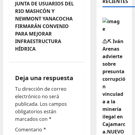
RECIENTES
JUNTA DE USUARIOS DEL
RIO MASHCÓN Y
NEWMONT YANACOCHA
FIRMARÁN CONVENIO
PARA MEJORAR
INFRAESTRUCTURA
⚠️⛏️ Iván
HÍDRICA
Arenas
advierte
sobre
presunta
Deja una respuesta
corrupció
n
Tu dirección de correo
vinculad
electrónico no será
a a la
publicada.
Los campos
minería
obligatorios están
ilegal en
marcados con
*
Cajamarc
Comentario
*
a.NUEVO