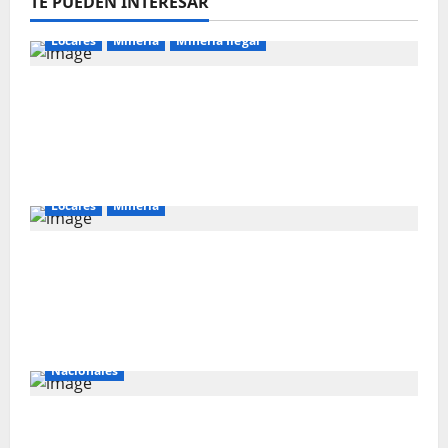
TE PUEDEN INTERESAR
Locales
Mineria
Mineria Ilegal
⚠️⛏️ Iván Arenas advierte sobre presunta
corrupción vinculada a la minería ilegal en
Cajamarca.NUEVO CANAL 24/7 DE RUMBO
MINERO.
Locales
Mineria
MILTON ALVA: “NEWMONT YANACOCHA
PARTICIPARÁ EN LICITACIÓN PARA
EJECUTAR DOS POZOS TUBULARES EN
CAJAMARCA”
Nacionales
🛢️🇵🇪 Petroperú SA : nuevo directorio