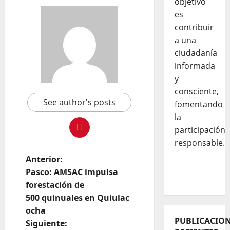
objetivo
es
contribuir
a una
ciudadanía
informada
y
consciente,
See author's posts
fomentando
la
participación
responsable.
Anterior:
Pasco: AMSAC impulsa
forestación de
500 quinuales en Quiulac
ocha
PUBLICACIO
Siguiente: