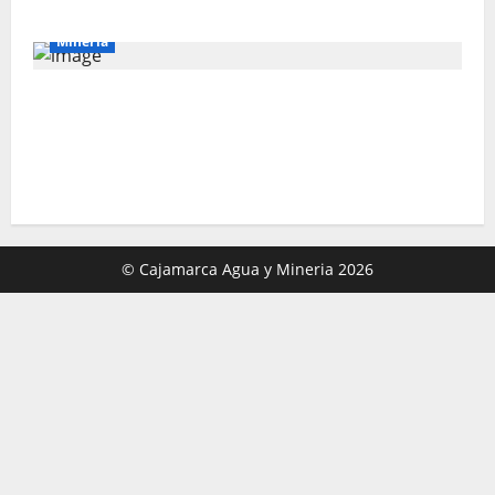
buscará evitar el colapso de la estatal
Mineria
La sostenibilidad es responsabilidad de
todos: El 77% de peruanos reconoce
posibles impactos ambientales de la
minería