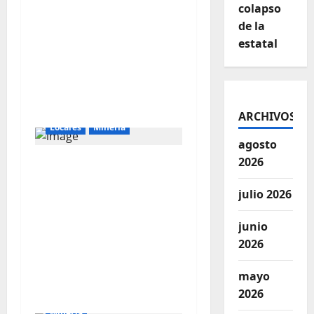
colapso
presunta corrupción
de la
vinculada a la minería
estatal
ilegal en
Cajamarca.NUEVO
CANAL 24/7 DE RUMBO
MINERO.
ARCHIVOS
Locales
Mineria
agosto
2026
MILTON ALVA:
“NEWMONT
julio 2026
YANACOCHA
PARTICIPARÁ EN
junio
LICITACIÓN PARA
2026
EJECUTAR DOS POZOS
TUBULARES EN
mayo
CAJAMARCA”
2026
Mineria