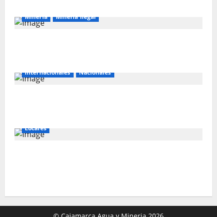
Mineria
Mineria Ilegal
La minería ilegal en cobre puede
convertirse en incontrolable
Internacionales
Nacionales
Perú busca fortalecer su relación con
Estados Unidos.
Locales
Gold Fields capacita a 55 vecinos de
Hualgayoc para obtener su licencia de
conducir