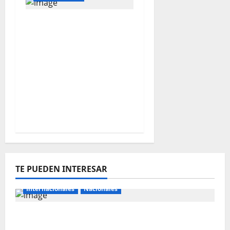
CAJAMARCA EJECUTA
ESTRATEGIA DE
SIEMBRA Y
ALMACENAMIENTO DE
AGUA PARA
CONTRARRESTAR EL
CAMBIO CLIMÁTICO Y
ESCASEZ HÍDRICA
TE PUEDEN INTERESAR
Internacionales
Nacionales
Majes Siguas II y la nueva frontera
agroexportadora del sur