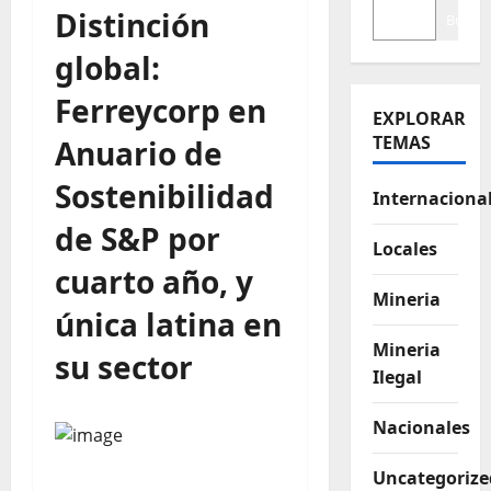
Distinción
Buscar
global:
Ferreycorp en
EXPLORAR
TEMAS
Anuario de
Sostenibilidad
Internaciona
de S&P por
Locales
cuarto año, y
Mineria
única latina en
Mineria
su sector
Ilegal
Nacionales
Uncategorize