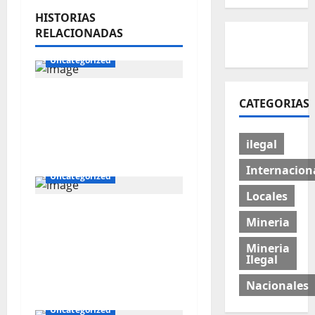
HISTORIAS
RELACIONADAS
Uncategorized
AMSAC obtiene fondo
CATEGORIAS
internacional para
culminar desarrollo del
ilegal
proyecto Bioboost
Internacion
Uncategorized
Locales
Gold Fields recibe
Mineria
distinción de “Empresa
Integradora” por su
Mineria
Ilegal
modelo de inclusión
laboral en el sector
Nacionales
Uncategorized