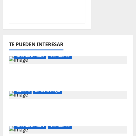
concentran petróleo y
gas natural
TE PUEDEN INTERESAR
Internacionales
Nacionales
Majes Siguas II y la nueva frontera
agroexportadora del sur
Mineria
Mineria Ilegal
La minería ilegal en cobre puede
convertirse en incontrolable
Internacionales
Nacionales