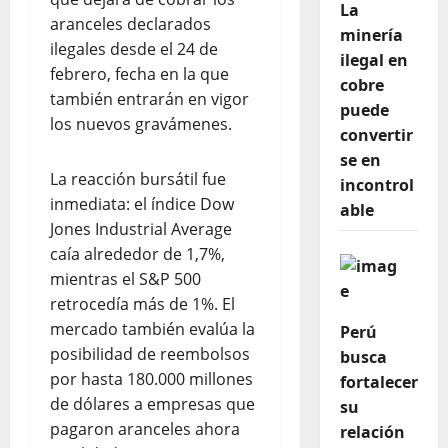
La
aranceles declarados
minería
ilegales desde el 24 de
ilegal en
febrero, fecha en la que
cobre
también entrarán en vigor
puede
los nuevos gravámenes.
convertir
se en
La reacción bursátil fue
incontrol
inmediata: el índice Dow
able
Jones Industrial Average
caía alrededor de 1,7%,
mientras el S&P 500
retrocedía más de 1%. El
mercado también evalúa la
Perú
posibilidad de reembolsos
busca
por hasta 180.000 millones
fortalecer
de dólares a empresas que
su
pagaron aranceles ahora
relación