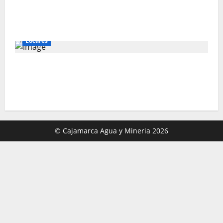
Perú busca fortalecer su relación con
Estados Unidos.
Locales
Gold Fields capacita a 55 vecinos de
Hualgayoc para obtener su licencia de
conducir