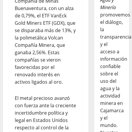
Agua y
Compañía de Minas
Minería
Buenaventura, con un alza
promovemos
de 0,79%, el ETF VanEck
el diálogo,
Gold Miners ETF (GDX), que
la
se disparaba más de 13%, y
transparencia
la polimetálica Volcan
y el
Compañía Minera, que
acceso a
ganaba 2,56%. Estas
información
compañías se vieron
confiable
favorecidas por el
sobre el
renovado interés en
uso del
activos ligados al oro.
agua y la
actividad
El metal precioso avanzó
minera en
con fuerza ante la creciente
Cajamarca
incertidumbre política y
y el
legal en Estados Unidos
mundo.
respecto al control de la