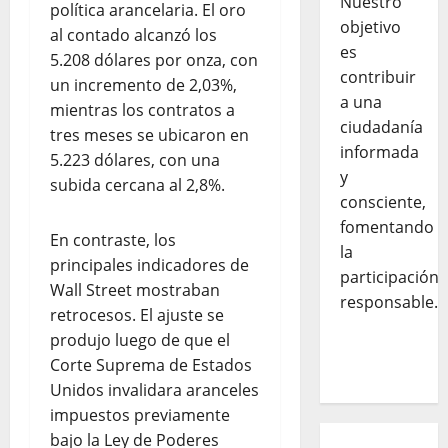
Nuestro
política arancelaria. El oro
objetivo
al contado alcanzó los
es
5.208 dólares por onza, con
contribuir
un incremento de 2,03%,
a una
mientras los contratos a
ciudadanía
tres meses se ubicaron en
informada
5.223 dólares, con una
y
subida cercana al 2,8%.
consciente,
fomentando
En contraste, los
la
principales indicadores de
participación
Wall Street mostraban
responsable.
retrocesos. El ajuste se
produjo luego de que el
Corte Suprema de Estados
Unidos invalidara aranceles
impuestos previamente
bajo la Ley de Poderes