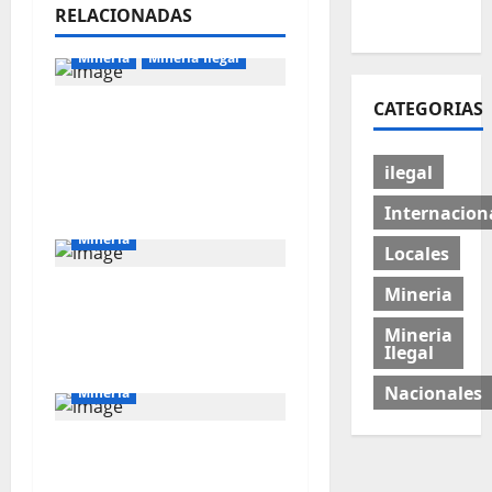
RELACIONADAS
Mineria
Mineria Ilegal
CATEGORIAS
La minería ilegal en
cobre puede
convertirse en
ilegal
incontrolable
Internacion
Mineria
Locales
Mineria
El Galeno: más de US$
34 millones para
Mineria
reforzar la exploración
Ilegal
Nacionales
Mineria
Perú solo explota cinco
de las 18 cuencas que