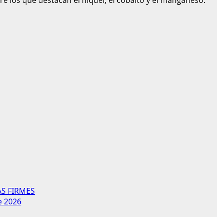
e los que destacan el níquel, el cobalto y el manganeso.
AS FIRMES
e 2026