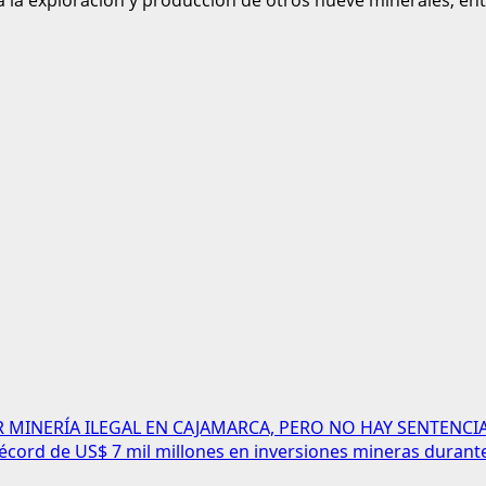
la exploración y producción de otros nueve minerales, entr
 MINERÍA ILEGAL EN CAJAMARCA, PERO NO HAY SENTENCI
 récord de US$ 7 mil millones en inversiones mineras durant