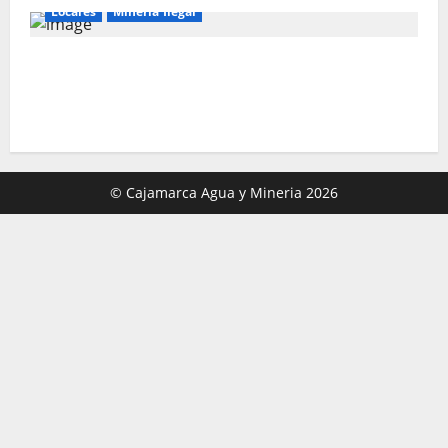
Locales
Mineria Ilegal
Director de Energía y Minas de Cajamarca
denuncia corrupción en la lucha contra la
minería ilegal