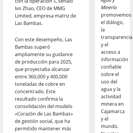
Agua y
con la operación «, señaló
Minería
Ivo Zhao, CEO de MMG
promovemos
Limited, empresa matriz de
el diálogo,
Las Bambas.
la
transparencia
Con este desempeño, Las
y el
Bambas superó
acceso a
ampliamente su guidance
información
de producción para 2025,
confiable
que proyectaba alcanzar
sobre el
entre 360,000 y 400,000
uso del
toneladas de cobre en
agua y la
concentrado. Este
actividad
resultado confirma la
minera en
consolidación del modelo
Cajamarca
«Corazón de Las Bambas»
y el
de gestión social, que ha
mundo.
permitido mantener más