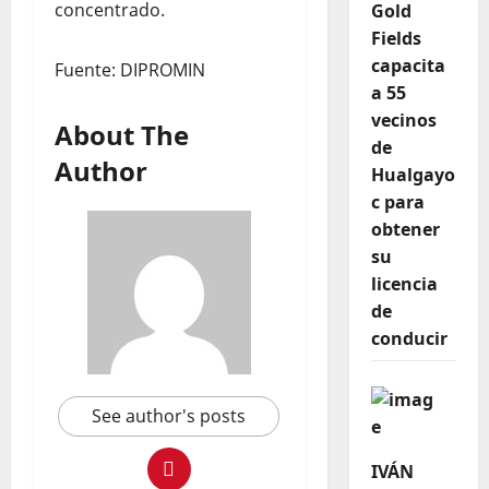
concentrado.
Gold
Fields
capacita
Fuente: DIPROMIN
a 55
vecinos
About The
de
Author
Hualgayo
c para
obtener
su
licencia
de
conducir
See author's posts
IVÁN