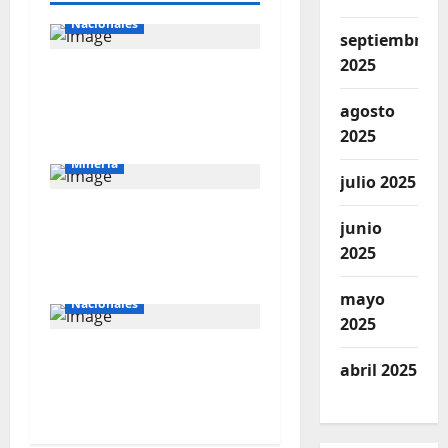
Nacionales
septiembre
2025
Perú busca fortalecer
su relación con Estados
agosto
Unidos.
2025
Mineria
julio 2025
El Galeno: más de US$
junio
34 millones para
2025
reforzar la exploración
mayo
Nacionales
2025
Southern apuesta US$
abril 2025
10,300 millones por el
cobre peruano