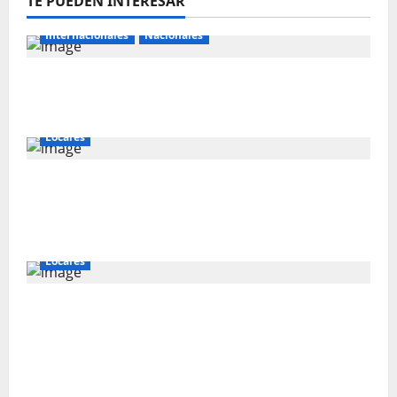
TE PUEDEN INTERESAR
Internacionales
Nacionales
Perú busca fortalecer su relación con
Estados Unidos.
Locales
Gold Fields capacita a 55 vecinos de
Hualgayoc para obtener su licencia de
conducir
Locales
IVÁN ARENAS: “EL GOBIERNO DEBE
EXPLICAR A CAJAMARCA QUE TIENE US$ 16
MIL MILLONES EN PROYECTOS MINEROS
PARA SALIR DE LA POBREZA”