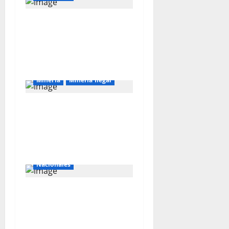
Majes Siguas II y la
nueva frontera
agroexportadora del
sur
Mineria
Mineria Ilegal
La minería ilegal en
cobre puede
convertirse en
incontrolable
Internacionales
Nacionales
Perú busca fortalecer
su relación con Estados
Unidos.