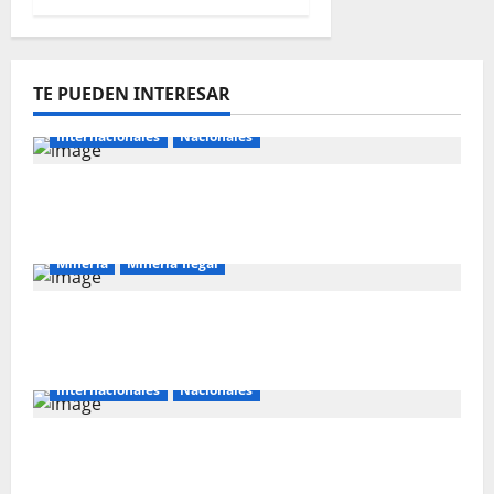
TE PUEDEN INTERESAR
Internacionales
Nacionales
Majes Siguas II y la nueva frontera
agroexportadora del sur
Mineria
Mineria Ilegal
La minería ilegal en cobre puede
convertirse en incontrolable
Internacionales
Nacionales
Perú busca fortalecer su relación con
Estados Unidos.