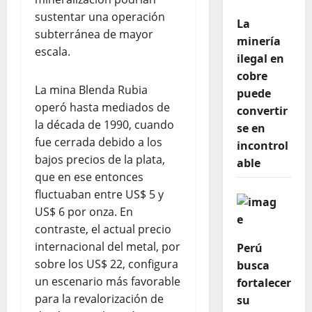
sustentar una operación
La
subterránea de mayor
minería
escala.
ilegal en
cobre
La mina Blenda Rubia
puede
operó hasta mediados de
convertir
la década de 1990, cuando
se en
fue cerrada debido a los
incontrol
bajos precios de la plata,
able
que en ese entonces
fluctuaban entre US$ 5 y
US$ 6 por onza. En
contraste, el actual precio
internacional del metal, por
Perú
sobre los US$ 22, configura
busca
un escenario más favorable
fortalecer
para la revalorización de
su