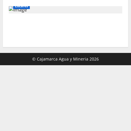
Locales
Gold Fields capacita a 55 vecinos de
Hualgayoc para obtener su licencia de
conducir