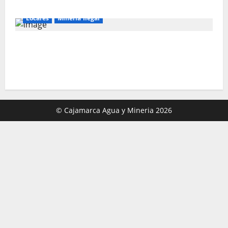
Locales
Mineria Ilegal
Director de Energía y Minas de Cajamarca
denuncia corrupción en la lucha contra la
minería ilegal