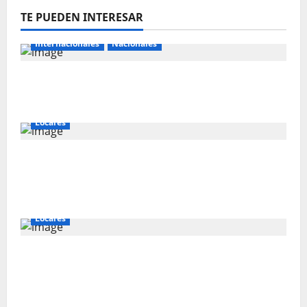
TE PUEDEN INTERESAR
Internacionales
Nacionales
Perú busca fortalecer su relación con
Estados Unidos.
Locales
Gold Fields capacita a 55 vecinos de
Hualgayoc para obtener su licencia de
conducir
Locales
IVÁN ARENAS: “EL GOBIERNO DEBE
EXPLICAR A CAJAMARCA QUE TIENE US$ 16
MIL MILLONES EN PROYECTOS MINEROS
PARA SALIR DE LA POBREZA”