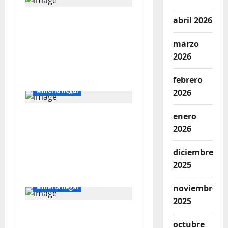
Director de Energía y
abril 2026
Minas de Cajamarca
marzo
denuncia corrupción
2026
en la lucha contra la
minería ilegal
febrero
Mineria Ilegal
2026
enero
EN SEIS MESES TRES
2026
JEFES DE LA PNP EN
CAJAMARCA JUSTO
diciembre
CUANDO LA MINERÍA
2025
ILEGAL AVANZA]
Locales
Mineria
Mineria Ilegal
noviembre
2025
TENSIÓN EN SAN
octubre
MARCOS: Mineros