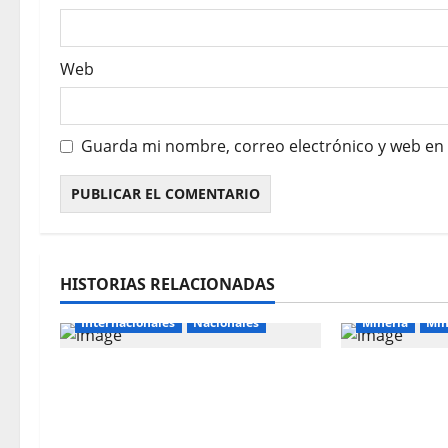
Web
Guarda mi nombre, correo electrónico y web en
HISTORIAS RELACIONADAS
Internacionales
Nacionales
Mineria
Min
Majes Siguas II y la nueva
La minería i
frontera agroexportadora
puede conve
del sur
incontrolab