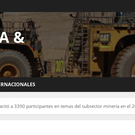
A &
ERNACIONALES
itó a 3390 participantes en temas del subsector minería en el 