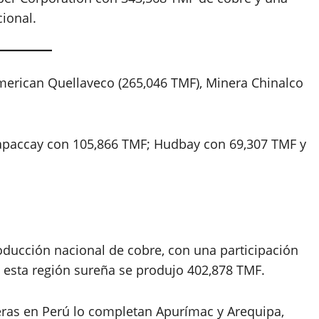
cional.
merican Quellaveco (265,046 TMF), Minera Chinalco
apaccay con 105,866 TMF; Hudbay con 69,307 TMF y
oducción nacional de cobre, con una participación
n esta región sureña se produjo 402,878 TMF.
feras en Perú lo completan Apurímac y Arequipa,