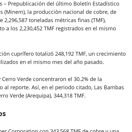
 – Prepublicación del último Boletín Estadístico
s (Minem), la producción nacional de cobre, de
e 2,296,587 toneladas métricas finas (TMF),
o a los 2,230,452 TMF registrados en el mismo
ión cuprífero totalizó 248,192 TMF, un crecimiento
bilizados en el mismo mes del año pasado.
 Cerro Verde concentraron el 30.2% de la
 al reporte. Así, en el periodo citado, Las Bambas
rro Verde (Arequipa), 344,318 TMF.
os
pper Corporation con 343,568 TMF de cobre y una