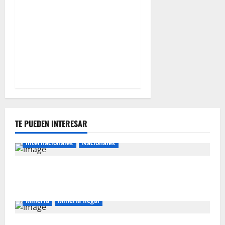
IVÁN ARENAS: “EL
GOBIERNO DEBE EXPLICAR
A CAJAMARCA QUE TIENE
US$ 16 MIL MILLONES EN
PROYECTOS MINEROS PARA
SALIR DE LA POBREZA”
TE PUEDEN INTERESAR
Internacionales
Nacionales
Majes Siguas II y la nueva frontera agroexportadora
del sur
Mineria
Mineria Ilegal