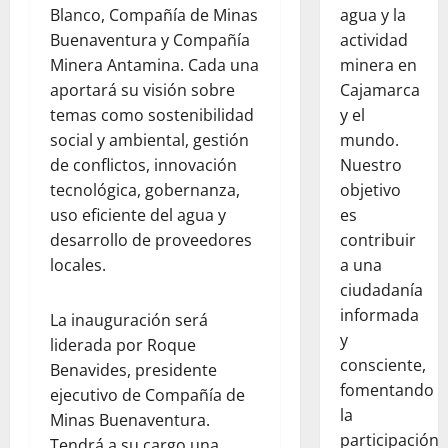
Blanco, Compañía de Minas
agua y la
Buenaventura y Compañía
actividad
Minera Antamina. Cada una
minera en
aportará su visión sobre
Cajamarca
temas como sostenibilidad
y el
social y ambiental, gestión
mundo.
de conflictos, innovación
Nuestro
tecnológica, gobernanza,
objetivo
uso eficiente del agua y
es
desarrollo de proveedores
contribuir
locales.
a una
ciudadanía
informada
La inauguración será
y
liderada por Roque
consciente,
Benavides, presidente
fomentando
ejecutivo de Compañía de
la
Minas Buenaventura.
participación
Tendrá a su cargo una