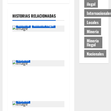
ilegal
Internacionale
HISTORIAS RELACIONADAS
Locales
Mineria
Mineria Ilegal
Mineria
La minería ilegal en cobre
Mineria
puede convertirse en
Ilegal
incontrolable
Nacionales
Locales
Gold Fields capacita a 55
vecinos de Hualgayoc para
obtener su licencia de
conducir
Locales