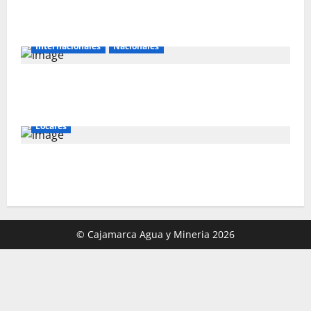
La minería ilegal en cobre puede convertirse en
incontrolable
Internacionales
Nacionales
Perú busca fortalecer su relación con Estados
Unidos.
Locales
Gold Fields capacita a 55 vecinos de Hualgayoc para
obtener su licencia de conducir