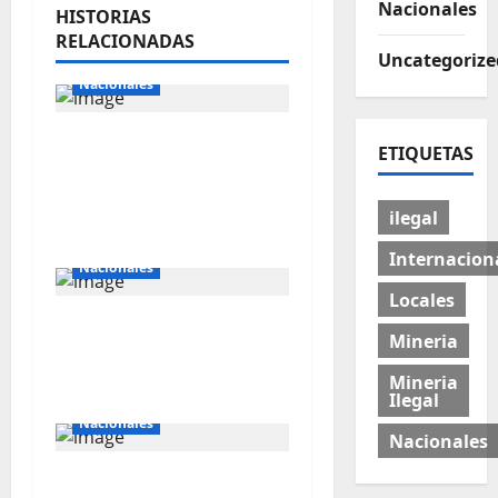
Nacionales
HISTORIAS
RELACIONADAS
Internacionales
Uncategorize
Nacionales
Majes Siguas II y la
ETIQUETAS
nueva frontera
agroexportadora del
ilegal
sur
Internacionales
Internacion
Nacionales
Locales
Perú busca fortalecer
Mineria
su relación con Estados
Unidos.
Mineria
Ilegal
Nacionales
Nacionales
Southern apuesta US$