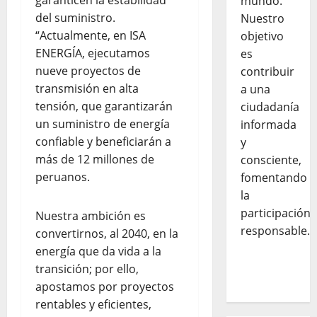
garanticen la estabilidad
mundo.
del suministro.
Nuestro
“Actualmente, en ISA
objetivo
ENERGÍA, ejecutamos
es
nueve proyectos de
contribuir
transmisión en alta
a una
tensión, que garantizarán
ciudadanía
un suministro de energía
informada
confiable y beneficiarán a
y
más de 12 millones de
consciente,
peruanos.
fomentando
la
participación
Nuestra ambición es
responsable.
convertirnos, al 2040, en la
energía que da vida a la
transición; por ello,
apostamos por proyectos
rentables y eficientes,