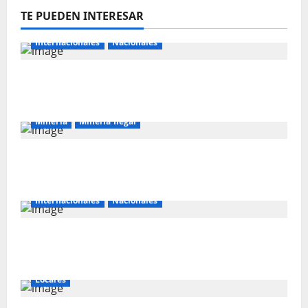
TE PUEDEN INTERESAR
Internacionales
Nacionales
Majes Siguas II y la nueva frontera
agroexportadora del sur
Mineria
Mineria Ilegal
La minería ilegal en cobre puede
convertirse en incontrolable
Internacionales
Nacionales
Perú busca fortalecer su relación con
Estados Unidos.
Locales