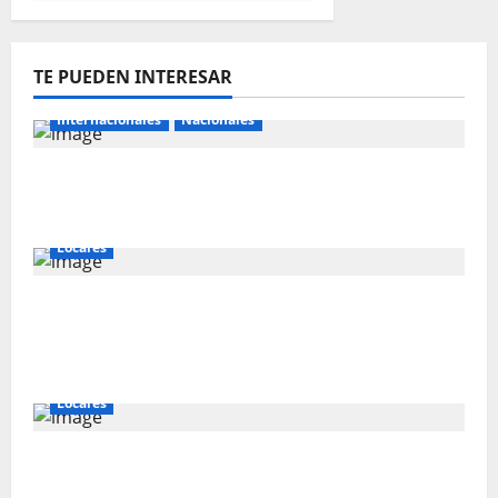
TE PUEDEN INTERESAR
Internacionales
Nacionales
Perú busca fortalecer su relación con
Estados Unidos.
Locales
Gold Fields capacita a 55 vecinos de
Hualgayoc para obtener su licencia de
conducir
Locales
IVÁN ARENAS: “EL GOBIERNO DEBE
EXPLICAR A CAJAMARCA QUE TIENE US$ 16