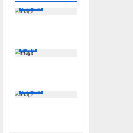
Internacionales
Nacionales
Perú busca fortalecer
su relación con Estados
Unidos.
Mineria
El Galeno: más de US$
34 millones para
reforzar la exploración
Nacionales
Southern apuesta US$
10,300 millones por el
cobre peruano