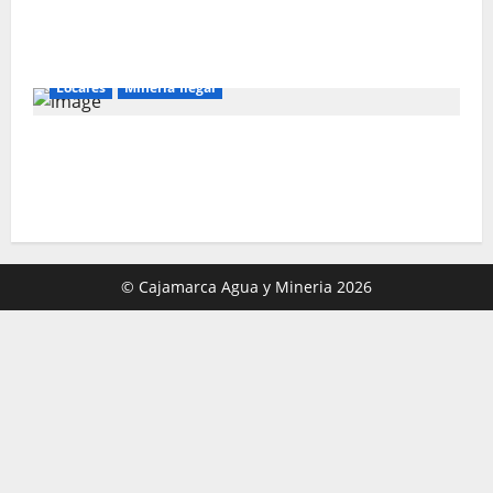
MIL MILLONES EN PROYECTOS MINEROS
PARA SALIR DE LA POBREZA”
Locales
Mineria Ilegal
Director de Energía y Minas de Cajamarca
denuncia corrupción en la lucha contra la
minería ilegal