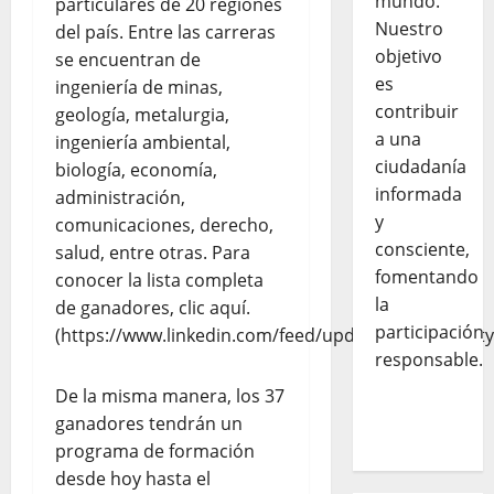
mundo.
particulares de 20 regiones
Nuestro
del país. Entre las carreras
objetivo
se encuentran de
es
ingeniería de minas,
contribuir
geología, metalurgia,
a una
ingeniería ambiental,
ciudadanía
biología, economía,
informada
administración,
y
comunicaciones, derecho,
consciente,
salud, entre otras. Para
fomentando
conocer la lista completa
la
de ganadores, clic aquí.
participación
(https://www.linkedin.com/feed/update/urn:li:activ
responsable.
De la misma manera, los 37
ganadores tendrán un
programa de formación
desde hoy hasta el