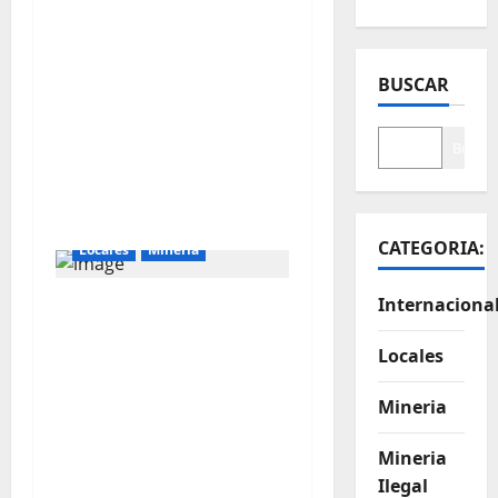
⚠️⛏️ Iván Arenas
advierte sobre
presunta corrupción
BUSCAR
vinculada a la minería
ilegal en
Buscar
Cajamarca.NUEVO
CANAL 24/7 DE RUMBO
MINERO.
CATEGORIA:
Locales
Mineria
Internaciona
MILTON ALVA:
“NEWMONT
Locales
YANACOCHA
PARTICIPARÁ EN
Mineria
LICITACIÓN PARA
EJECUTAR DOS POZOS
Mineria
TUBULARES EN
Ilegal