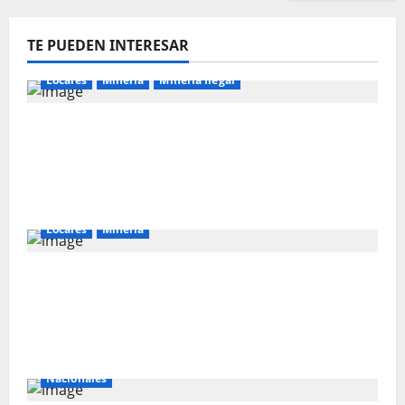
TE PUEDEN INTERESAR
Locales
Mineria
Mineria Ilegal
⚠️⛏️ Iván Arenas advierte sobre presunta
corrupción vinculada a la minería ilegal en
Cajamarca.NUEVO CANAL 24/7 DE RUMBO
MINERO.
Locales
Mineria
MILTON ALVA: “NEWMONT YANACOCHA
PARTICIPARÁ EN LICITACIÓN PARA
EJECUTAR DOS POZOS TUBULARES EN
CAJAMARCA”
Nacionales