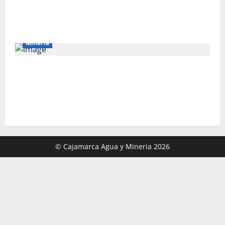
🛢️🇵🇪 Petroperú SA : nuevo directorio
buscará evitar el colapso de la estatal
Mineria
La sostenibilidad es responsabilidad de
todos: El 77% de peruanos reconoce
posibles impactos ambientales de la
minería