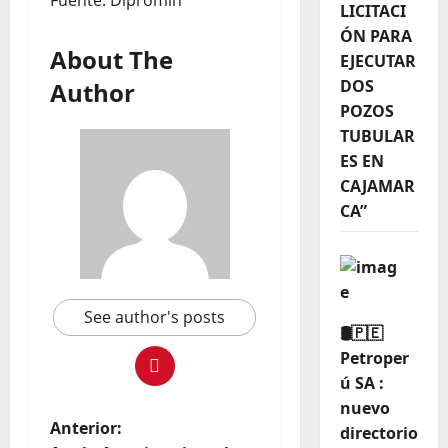
Fuente: Dipromin
LICITACI
ÓN PARA
About The
EJECUTAR
DOS
Author
POZOS
TUBULAR
ES EN
CAJAMAR
CA”
See author's posts
🛢️🇵🇪
Petroper
ú SA :
nuevo
Anterior:
directorio