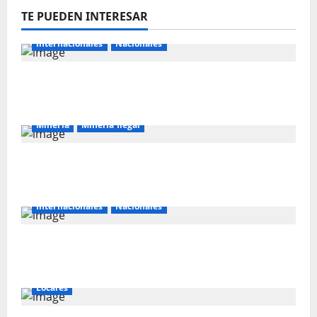
TE PUEDEN INTERESAR
Internacionales
Nacionales
Majes Siguas II y la nueva frontera
agroexportadora del sur
Mineria
Mineria Ilegal
La minería ilegal en cobre puede
convertirse en incontrolable
Internacionales
Nacionales
Perú busca fortalecer su relación con
Estados Unidos.
Locales