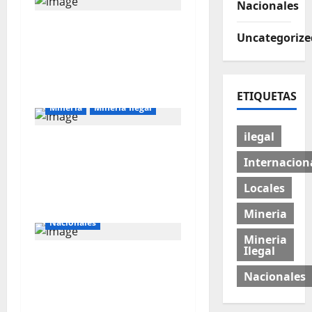
Nacionales
Majes Siguas II y la
Uncategorize
nueva frontera
agroexportadora del
sur
ETIQUETAS
Mineria
Mineria Ilegal
ilegal
La minería ilegal en
cobre puede
Internacion
convertirse en
Locales
incontrolable
Internacionales
Mineria
Nacionales
Mineria
Ilegal
Perú busca fortalecer
su relación con Estados
Nacionales
Unidos.