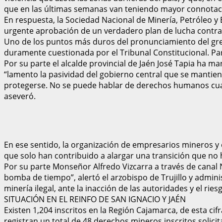
que en las últimas semanas van teniendo mayor connotac
En respuesta, la Sociedad Nacional de Minería, Petróleo y
urgente aprobación de un verdadero plan de lucha contra l
Uno de los puntos más duros del pronunciamiento del gremi
duramente cuestionada por el Tribunal Constitucional. Para 
Por su parte el alcalde provincial de Jaén José Tapia ha ma
“lamento la pasividad del gobierno central que se manti
protegerse. No se puede hablar de derechos humanos cu
aseveró.
En ese sentido, la organización de empresarios mineros y 
que solo han contribuido a alargar una transición que no 
Por su parte Monseñor Alfredo Vizcarra a través de canal 
bomba de tiempo”, alertó el arzobispo de Trujillo y admini
minería ilegal, ante la inacción de las autoridades y el riesg
SITUACIÓN EN EL REINFO DE SAN IGNACIO Y JAÉN
Existen 1,204 inscritos en la Región Cajamarca, de esta cif
registran un total de 48 derechos mineros inscritos solici