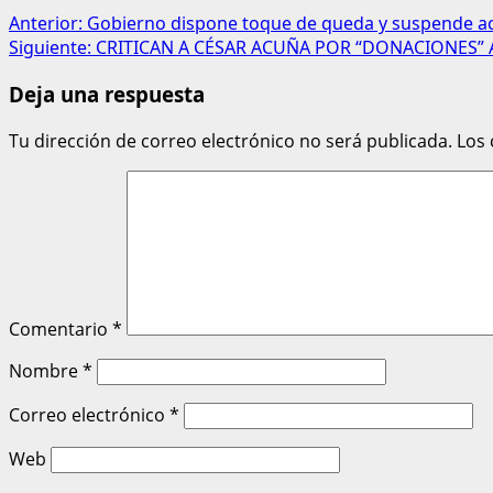
Anterior:
Gobierno dispone toque de queda y suspende acti
Siguiente:
CRITICAN A CÉSAR ACUÑA POR “DONACIONES” 
Deja una respuesta
Tu dirección de correo electrónico no será publicada.
Los
Comentario
*
Nombre
*
Correo electrónico
*
Web