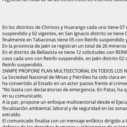
En los distritos de Chirinos y Huarango cada uno tiene 07
suspendido y 02 vigentes, en San Ignacio distrito se tiene
finalmente en Tabaconas tiene 05 con Reinfo suspendido y
En la provincia de Jaén se registran un total de 26 mineros
En el distrito de Bellavista se tiene 12 solicitudes con RE
caso cada uno con Reinfo suspendido, en Jaén distrito 02 c
Reinfo suspendido.
SNMPE PROPONE PLAN MULTISECTORIAL EN TODOS LOS N
La Sociedad Nacional de Minas y Petróleo ha sido clara en
ha convertido al Estado en un actor pasivo frente al crim
“No basta con declaratorias de emergencia. En Pataz, ha 
en su comunicado.
A la par, propone un enfoque multisectorial desde el Ejec
fiscalización ambiental, laboral y de seguridad en las zon
extraído.
El comunicado finaliza con un mensaje enfático dirigido a t
defensa de los derechos humanos y el bienestar de quienes