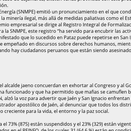
ión.
 Energía (SNMPE) emitió un pronunciamiento en el que conde
a minería ilegal, más allá de medidas paliativas como el E
o empresarial se dirige al Registro Integral de Formalizac
la SNMPE, este registro “ha servido para encubrir las activi
nifestado que lo sucedido en Pataz puede repetirse en San Ig
ene empeñado en discursos sobre derechos humanos, mientra
ando hay ciudadanos peruanos que están siendo asesinad
el alcalde jaeno concuerdan en exhortar al Congreso y al Gob
ha funcionado y que ha permitido que mafias se camuflen ba
N, alzó la voz para advertir que Jaén y San Ignacio enfrent
strador apostólico de Jaén, al denunciar que todos los dist
o creciente para la vida, el entorno y la paz social.
ra el 73% (875) están suspendidos y el 23% (329) están vigent
tados en el REINFO, de los cuales 31 (64.6 %) están en condi