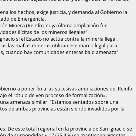
na los hechos, exige justicia, y demanda al Gobierno la
stado de Emergencia.
ión Minera (Reinfo), cuya última ampliación fue
dades ilícitas de los mineros ilegales”.
nacio si el Estado no actúa contra la minería ilegal,
s las mafias mineras utilizan ese marco legal para
os, cuando hay comunidades enteras bajo amenaza”
ierno a poner fin a las sucesivas ampliaciones del Reinfo,
jo el rótulo de «en proceso de formalización».
an una amenaza similar. “Estamos sentados sobre una
ritos de ambas provincias están siendo invadidos por la
es. De este total regional en la provincia de San Ignacio se
ción de suspendidos y 17 (35.4 %) se mantienen vigentes.