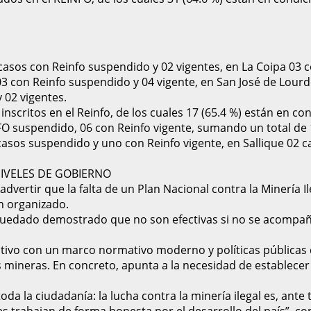
 casos con Reinfo suspendido y 02 vigentes, en La Coipa 03
 03 con Reinfo suspendido y 04 vigente, en San José de Lourd
 02 vigentes.
 inscritos en el Reinfo, de los cuales 17 (65.4 %) están en c
INFO suspendido, 06 con Reinfo vigente, sumando un total de 1
asos suspendido y uno con Reinfo vigente, en Sallique 02 ca
IVELES DE GOBIERNO
 advertir que la falta de un Plan Nacional contra la Minerí
en organizado.
quedado demostrado que no son efectivas si no se acompañan
utivo con un marco normativo moderno y políticas públicas c
as mineras. En concreto, apunta a la necesidad de establece
oda la ciudadanía: la lucha contra la minería ilegal es, ante 
 trabajan de forma honesta por el desarrollo del país”, co