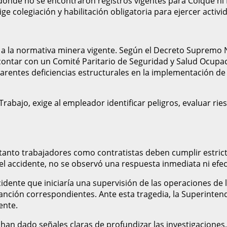
, donde no se encontraron registros vigentes para Colque ni L
e colegiación y habilitación obligatoria para ejercer activid
s a la normativa minera vigente. Según el Decreto Supremo
ontar con un Comité Paritario de Seguridad y Salud Ocupac
parentes deficiencias estructurales en la implementación de
rabajo, exige al empleador identificar peligros, evaluar ries
anto trabajadores como contratistas deben cumplir estrict
el accidente, no se observó una respuesta inmediata ni efec
idente que iniciaría una supervisión de las operaciones de
nción correspondientes. Ante esta tragedia, la Superintende
ente.
o han dado señales claras de profundizar las investigacione