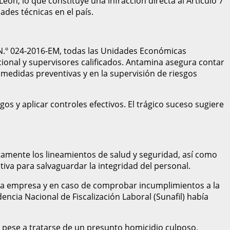
eón, lo que constituye una infracción directa al Artículo 7
ades técnicas en el país.
 N.º 024-2016-EM, todas las Unidades Económicas
ional y supervisores calificados. Antamina asegura contar
 medidas preventivas y en la supervisión de riesgos
gos y aplicar controles efectivos. El trágico suceso sugiere
amente los lineamientos de salud y seguridad, así como
tiva para salvaguardar la integridad del personal.
 la empresa y en caso de comprobar incumplimientos a la
ncia Nacional de Fiscalización Laboral (Sunafil) había
s, pese a tratarse de un presunto homicidio culposo,