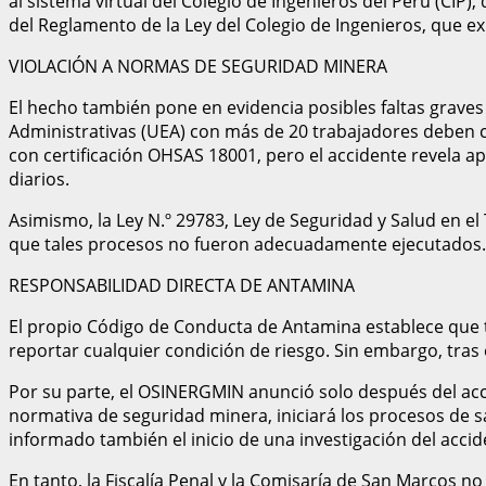
al sistema virtual del Colegio de Ingenieros del Perú (CIP)
del Reglamento de la Ley del Colegio de Ingenieros, que exig
VIOLACIÓN A NORMAS DE SEGURIDAD MINERA
El hecho también pone en evidencia posibles faltas grave
Administrativas (UEA) con más de 20 trabajadores deben c
con certificación OHSAS 18001, pero el accidente revela a
diarios.
Asimismo, la Ley N.º 29783, Ley de Seguridad y Salud en el T
que tales procesos no fueron adecuadamente ejecutados.
RESPONSABILIDAD DIRECTA DE ANTAMINA
El propio Código de Conducta de Antamina establece que t
reportar cualquier condición de riesgo. Sin embargo, tras 
Por su parte, el OSINERGMIN anunció solo después del acc
normativa de seguridad minera, iniciará los procesos de sa
informado también el inicio de una investigación del accid
En tanto, la Fiscalía Penal y la Comisaría de San Marcos n