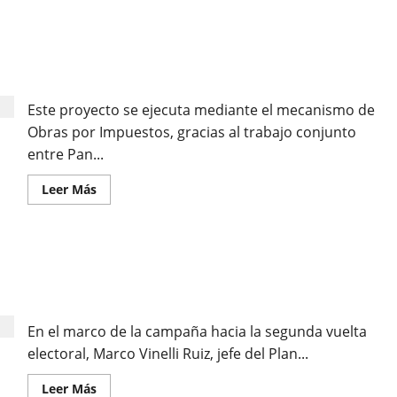
La nueva infraestructura de la I.E.P. N.° 82314
continúa avanzando en el Centro Poblado
Araqueda, distrito de Cachachi, provincia de
Cajabamba.
Este proyecto se ejecuta mediante el mecanismo de
Obras por Impuestos, gracias al trabajo conjunto
entre Pan...
Leer Más
FUERZA POPULAR ANUNCIA QUE LA REPRESA DE
CHONTA SERÁ LA PRIMERA MEGAOBRA EN
CAJAMARCA
En el marco de la campaña hacia la segunda vuelta
electoral, Marco Vinelli Ruiz, jefe del Plan...
Leer Más