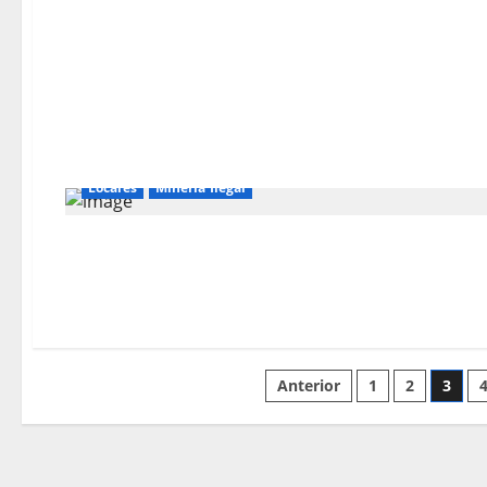
Locales
Mineria Ilegal
Anterior
1
2
3