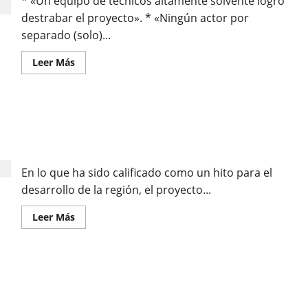
* «Un equipo de técnicos altamente solvente logró
destrabar el proyecto». * «Ningún actor por
separado (solo)...
Leer Más
DARÍO ZEGARRA: «ES UN DÍA HISTÓRICO PARA
CAJAMARCA; LA PERSEVERANCIA Y EL TRABAJO
CONJUNTO HACEN REALIDAD LA PRESA CHONTA»
En lo que ha sido calificado como un hito para el
desarrollo de la región, el proyecto...
Leer Más
PRESIDENTE DE JUNTA DE USUARIOS DEL RÍO
CHONTA: «ESTAMOS MUY CONTENTOS. LA PRESA
CHONTA ES UNA OBRA DE GRAN ENVERGADURA