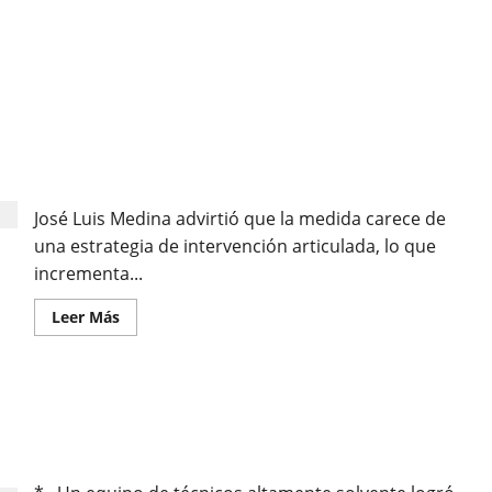
DECANO DE ECONOMISTAS DE CAJAMARCA:
PRÓRROGA DEL ESTADO DE EMERGENCIA CONTRA
LA MINERÍA ILEGAL «NO SERVIRÁ DE NADA» SIN
UN PLAN CLARO
José Luis Medina advirtió que la medida carece de
una estrategia de intervención articulada, lo que
incrementa...
Leer Más
FUNCIONARIO DE NEWMONT RESALTA ESFUERZO
INTERINSTITUCIONAL PARA LOGRAR HACER
REALIDAD PROYECTO DE LA PRESA DEL CHONTA