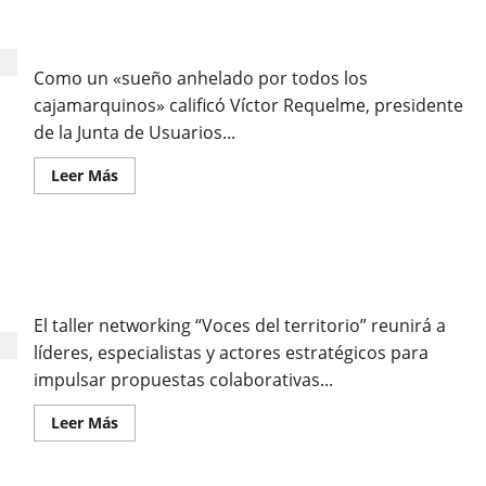
QUE ESTÁ A PUNTO DE CUMPLIR EL SUEÑO DE LA
POBLACIÓN»
Como un «sueño anhelado por todos los
cajamarquinos» calificó Víctor Requelme, presidente
de la Junta de Usuarios...
Leer Más
Cajamarca será sede del Rumbo al GESS 2026 para
fortalecer el diálogo y la gestión social sostenible
El taller networking “Voces del territorio” reunirá a
líderes, especialistas y actores estratégicos para
impulsar propuestas colaborativas...
Leer Más