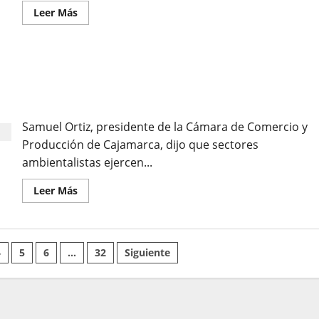
Leer Más
SECTORES AMBIENTALISTAS EJERCEN SILENCIO
CÓMPLICE CON LA MINERÍA ILEGAL EN
CAJAMARCA
Samuel Ortiz, presidente de la Cámara de Comercio y
Producción de Cajamarca, dijo que sectores
ambientalistas ejercen...
Leer Más
4
5
6
…
32
Siguiente