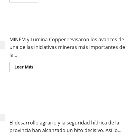
Cajamarca: Proyecto El Galeno avanza y apunta a
generar inversiones por más de US$ 3.500 millones
MINEM y Lumina Copper revisaron los avances de
una de las iniciativas mineras más importantes de
la...
Leer Más
SE ESPERA CON MUCHA EXPECTATIVA LA
CONSTRUCCIÓN DE LA PRESA CHONTA, AFIRMA
PRESIDENTE DEL CANAL CARAHUANGA EN
CAJAMARCA
El desarrollo agrario y la seguridad hídrica de la
provincia han alcanzado un hito decisivo. Así lo...