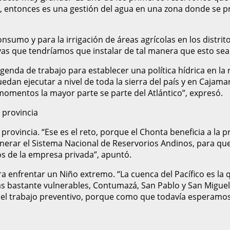
ico, entonces es una gestión del agua en una zona donde se
onsumo y para la irrigación de áreas agrícolas en los distr
vas que tendríamos que instalar de tal manera que esto sea 
enda de trabajo para establecer una política hídrica en la
uedan ejecutar a nivel de toda la sierra del país y en Caj
momentos la mayor parte se parte del Atlántico”, expresó.
 provincia
vincia. “Ese es el reto, porque el Chonta beneficia a la p
generar el Sistema Nacional de Reservorios Andinos, para q
os de la empresa privada”, apuntó.
enfrentar un Niño extremo. “La cuenca del Pacífico es la q
ias bastante vulnerables, Contumazá, San Pablo y San Migue
rse el trabajo preventivo, porque como que todavía esperam