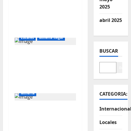
La minería ilegal en
2025
cobre puede
convertirse en
abril 2025
incontrolable
Locales
Mineria Ilegal
BUSCAR
Director de Energía y
Minas de Cajamarca
denuncia corrupción
Buscar
en la lucha contra la
minería ilegal
Mineria
CATEGORIA:
El Galeno: más de US$
Internaciona
34 millones para
Locales
reforzar la exploración