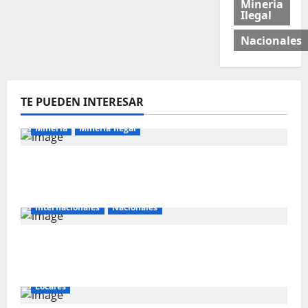
Mineria
Ilegal
Nacionales
TE PUEDEN INTERESAR
Mineria
Mineria Ilegal
La minería ilegal en cobre puede
convertirse en incontrolable
Internacionales
Nacionales
Perú busca fortalecer su relación con
Estados Unidos.
Locales