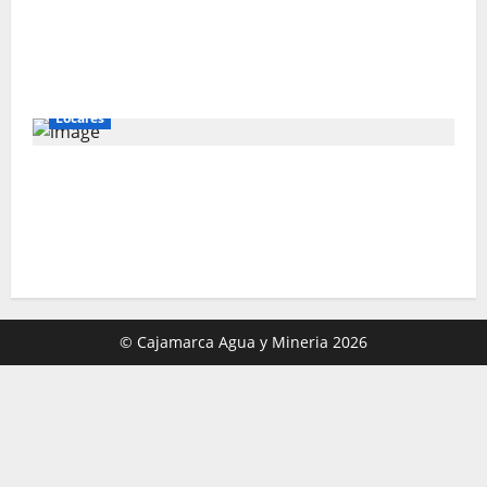
Gold Fields capacita a 55 vecinos de
Hualgayoc para obtener su licencia de
conducir
Locales
IVÁN ARENAS: “EL GOBIERNO DEBE
EXPLICAR A CAJAMARCA QUE TIENE US$ 16
MIL MILLONES EN PROYECTOS MINEROS
PARA SALIR DE LA POBREZA”