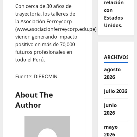
relación
Con cerca de 30 años de
con
trayectoria, los talleres de
Estados
la Asociación Ferreycorp
Unidos.
(www.asociacionferreycorp.edu.pe)
vienen generando impacto
positivo en más de 70,000
futuros profesionales en
ARCHIVOS
todo el Perú.
agosto
Fuente: DIPROMIN
2026
julio 2026
About The
Author
junio
2026
mayo
2026