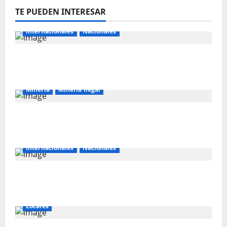
TE PUEDEN INTERESAR
Internacionales
Nacionales
Majes Siguas II y la nueva frontera
agroexportadora del sur
Mineria
Mineria Ilegal
La minería ilegal en cobre puede
convertirse en incontrolable
Internacionales
Nacionales
Perú busca fortalecer su relación con
Estados Unidos.
Locales