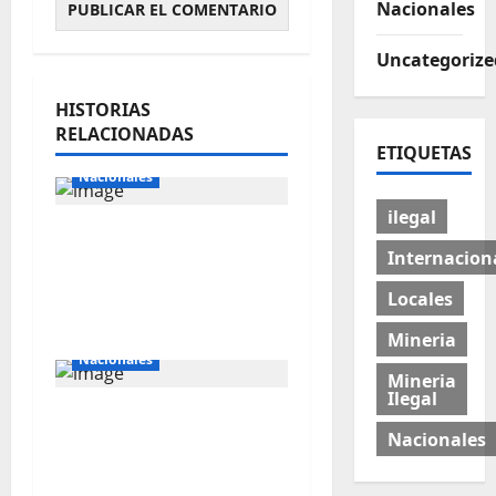
Nacionales
Uncategorize
HISTORIAS
RELACIONADAS
Internacionales
ETIQUETAS
Nacionales
ilegal
Majes Siguas II y la
Internacion
nueva frontera
agroexportadora del
Locales
sur
Internacionales
Mineria
Nacionales
Mineria
Ilegal
Perú busca fortalecer
Nacionales
su relación con Estados
Unidos.