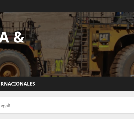
A &
ERNACIONALES
egal!