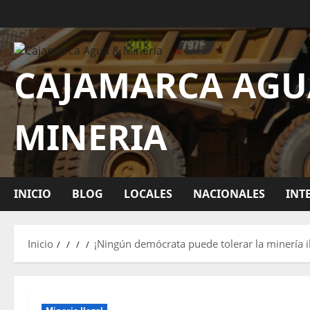
CAJAMARCA AGU
MINERIA
INICIO
BLOG
LOCALES
NACIONALES
INT
Inicio
¡Ningún demócrata puede tolerar la minería il