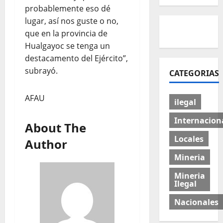
probablemente eso dé
lugar, así nos guste o no,
que en la provincia de
Hualgayoc se tenga un
destacamento del Ejército”,
subrayó.
CATEGORIAS
AFAU
ilegal
Internacion
About The
Locales
Author
Mineria
Mineria
Ilegal
Nacionales