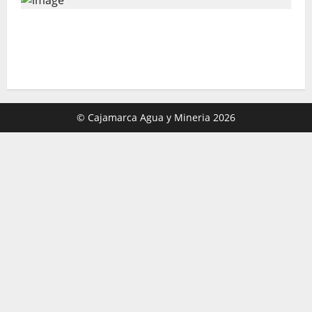
Gold Fields capacita a 55 vecinos de
Hualgayoc para obtener su licencia de
conducir