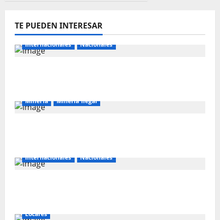
TE PUEDEN INTERESAR
Internacionales
Nacionales
Majes Siguas II y la nueva frontera
agroexportadora del sur
Mineria
Mineria Ilegal
La minería ilegal en cobre puede
convertirse en incontrolable
Internacionales
Nacionales
Perú busca fortalecer su relación con
Estados Unidos.
Locales