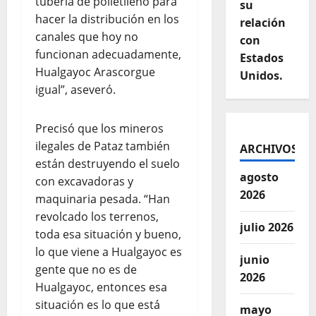
tubería de polietileno para
su
hacer la distribución en los
relación
canales que hoy no
con
funcionan adecuadamente,
Estados
Hualgayoc Arascorgue
Unidos.
igual”, aseveró.
Precisó que los mineros
ilegales de Pataz también
ARCHIVOS
están destruyendo el suelo
agosto
con excavadoras y
2026
maquinaria pesada. “Han
revolcado los terrenos,
julio 2026
toda esa situación y bueno,
lo que viene a Hualgayoc es
junio
gente que no es de
2026
Hualgayoc, entonces esa
situación es lo que está
mayo