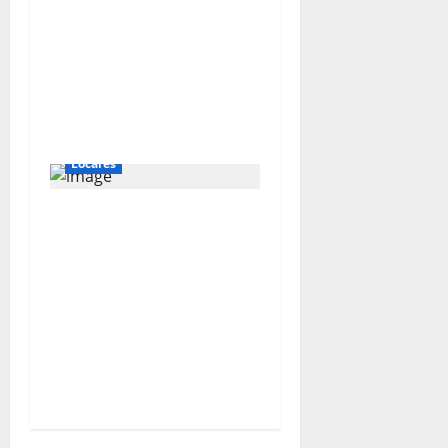
Gold Fields capacita a
55 vecinos de
Hualgayoc para
obtener su licencia de
conducir
Locales
IVÁN ARENAS: “EL
GOBIERNO DEBE
EXPLICAR A
CAJAMARCA QUE TIENE
US$ 16 MIL MILLONES
EN PROYECTOS
MINEROS PARA SALIR
DE LA POBREZA”