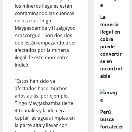
los mineros ilegales están
contaminando las cuencas
La
de los ríos Tingo
minería
Maygasbamba y Hualgayoc
ilegal en
Arascorgue. “Son dos ríos
cobre
que están empezando a ser
puede
afectados por la minería
convertir
ilegal de este momento”,
se en
indicó.
incontrol
able
“Estos han sido ya
afectados hace muchos
años atrás, por ejemplo,
Tingo Maygasbamba tiene
40 canales y la idea era
Perú
captar las aguas limpias en
busca
la parte alta y llevar con
fortalecer