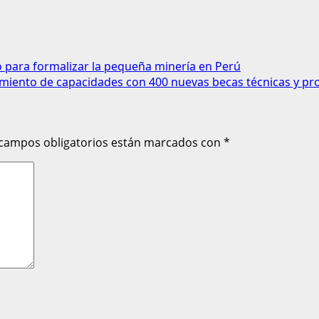
o para formalizar la pequeña minería en Perú
miento de capacidades con 400 nuevas becas técnicas y pr
 campos obligatorios están marcados con
*