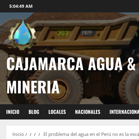
5:04:50 AM
CAJAMARCA AGUA &
MINERIA
INICIO
BLOG
LOCALES
NACIONALES
INTERNACION
Inicio
El problema del agua en el Perú no es la esca