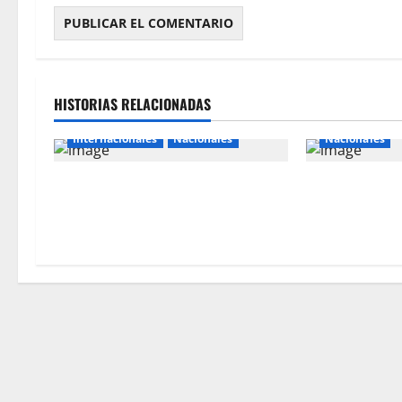
HISTORIAS RELACIONADAS
Internacionales
Nacionales
Nacionales
Perú busca fortalecer su relación
Southern apue
con Estados Unidos.
millones por e