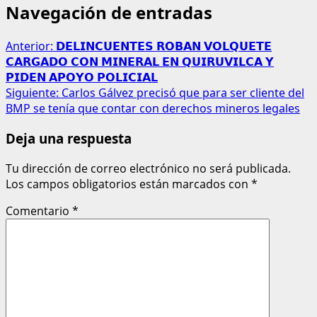
Navegación de entradas
Anterior:
𝗗𝗘𝗟𝗜𝗡𝗖𝗨𝗘𝗡𝗧𝗘𝗦 𝗥𝗢𝗕𝗔𝗡 𝗩𝗢𝗟𝗤𝗨𝗘𝗧𝗘
𝗖𝗔𝗥𝗚𝗔𝗗𝗢 𝗖𝗢𝗡 𝗠𝗜𝗡𝗘𝗥𝗔𝗟 𝗘𝗡 𝗤𝗨𝗜𝗥𝗨𝗩𝗜𝗟𝗖𝗔 𝗬
𝗣𝗜𝗗𝗘𝗡 𝗔𝗣𝗢𝗬𝗢 𝗣𝗢𝗟𝗜𝗖𝗜𝗔𝗟
Siguiente:
Carlos Gálvez precisó que para ser cliente del
BMP se tenía que contar con derechos mineros legales
Deja una respuesta
Tu dirección de correo electrónico no será publicada.
Los campos obligatorios están marcados con
*
Comentario
*