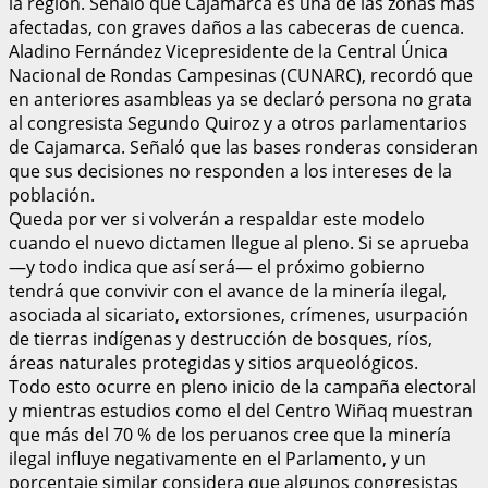
la región. Señaló que Cajamarca es una de las zonas más
afectadas, con graves daños a las cabeceras de cuenca.
Aladino Fernández Vicepresidente de la Central Única
Nacional de Rondas Campesinas (CUNARC), recordó que
en anteriores asambleas ya se declaró persona no grata
al congresista Segundo Quiroz y a otros parlamentarios
de Cajamarca. Señaló que las bases ronderas consideran
que sus decisiones no responden a los intereses de la
población.
Queda por ver si volverán a respaldar este modelo
cuando el nuevo dictamen llegue al pleno. Si se aprueba
—y todo indica que así será— el próximo gobierno
tendrá que convivir con el avance de la minería ilegal,
asociada al sicariato, extorsiones, crímenes, usurpación
de tierras indígenas y destrucción de bosques, ríos,
áreas naturales protegidas y sitios arqueológicos.
Todo esto ocurre en pleno inicio de la campaña electoral
y mientras estudios como el del Centro Wiñaq muestran
que más del 70 % de los peruanos cree que la minería
ilegal influye negativamente en el Parlamento, y un
porcentaje similar considera que algunos congresistas