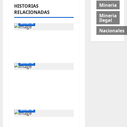
Mineria
HISTORIAS
RELACIONADAS
Mineria
Ilegal
Mineria
Nacionales
El Galeno: más de US$
34 millones para
reforzar la exploración
Mineria
Perú solo explota cinco
de las 18 cuencas que
concentran petróleo y
gas natural
Mineria
La minería impulsará