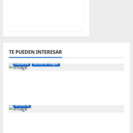
el crecimiento de la
inversión privada en
2026 y 2027
TE PUEDEN INTERESAR
Locales
Mineria Ilegal
Director de Energía y Minas de Cajamarca
denuncia corrupción en la lucha contra la
minería ilegal
Mineria
El Galeno: más de US$ 34 millones para
reforzar la exploración