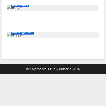
Nacionales
Southern apuesta US$ 10,300 millones por
el cobre peruano
Uncategorized
AMSAC obtiene fondo internacional para
culminar desarrollo del proyecto Bioboost