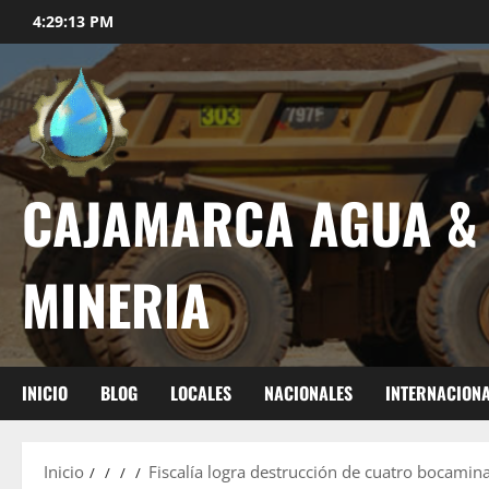
4:29:14 PM
CAJAMARCA AGUA &
MINERIA
INICIO
BLOG
LOCALES
NACIONALES
INTERNACION
Inicio
Fiscalía logra destrucción de cuatro bocamina