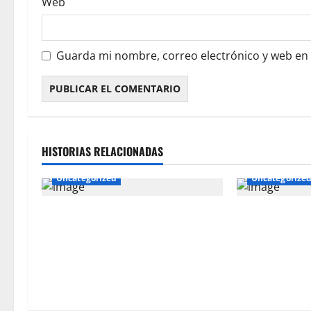
Web
Guarda mi nombre, correo electrónico y web en
HISTORIAS RELACIONADAS
Uncategorized
Uncategorize
AMSAC obtiene fondo internacional
Gold Fields re
para culminar desarrollo del
“Empresa Inte
proyecto Bioboost
modelo de incl
sector