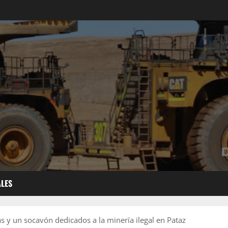
ALES
s y un socavón dedicados a la minería ilegal en Pataz