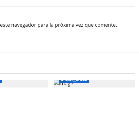
 este navegador para la próxima vez que comente.
d
Uncategorized
cibe distinción de
CAJAMARCA EJECUTA ESTRATEGIA
gradora” por su
DE SIEMBRA Y ALMACENAMIENTO
usión laboral en el
DE AGUA PARA CONTRARRESTAR
EL CAMBIO CLIMÁTICO Y ESCASEZ
HÍDRICA