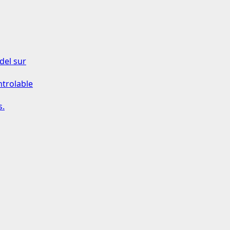
del sur
ntrolable
s.