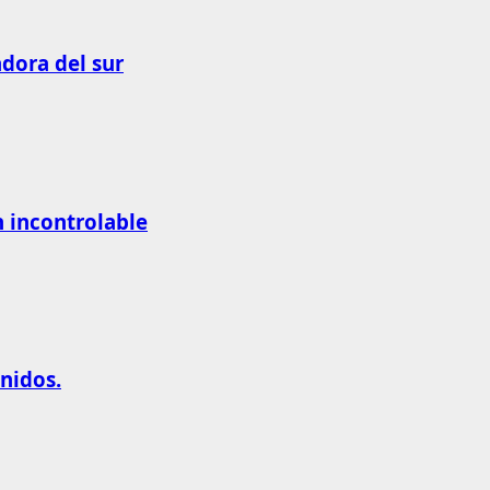
adora del sur
n incontrolable
nidos.