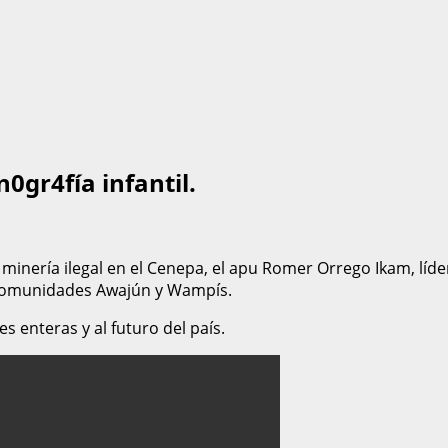
0gr4fía infantil.
a minería ilegal en el Cenepa, el apu Romer Orrego Ikam, lí
 comunidades Awajún y Wampís.
s enteras y al futuro del país.