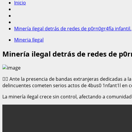
Inicio
Minería ilegal detrás de redes de p0rn0gr4fía infantil.
Mineria Ilegal
Minería ilegal detrás de redes de p0rn
✍🏽 Ante la presencia de bandas extranjeras dedicadas a l
delincuentes cometen serios actos de 4bus0 1nfant1l en
La minería ilegal crece sin control, afectando a comunidade