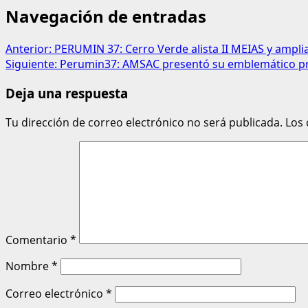
Navegación de entradas
Anterior:
PERUMIN 37: Cerro Verde alista II MEIAS y ampli
Siguiente:
Perumin37: AMSAC presentó su emblemático pr
Deja una respuesta
Tu dirección de correo electrónico no será publicada.
Los
Comentario
*
Nombre
*
Correo electrónico
*