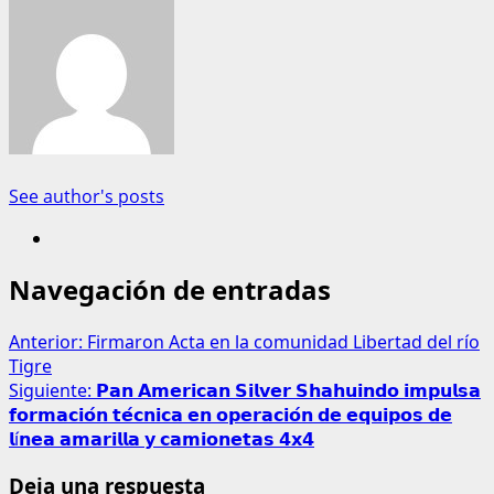
See author's posts
Navegación de entradas
Anterior:
Firmaron Acta en la comunidad Libertad del río
Tigre
Siguiente:
𝗣𝗮𝗻 𝗔𝗺𝗲𝗿𝗶𝗰𝗮𝗻 𝗦𝗶𝗹𝘃𝗲𝗿 𝗦𝗵𝗮𝗵𝘂𝗶𝗻𝗱𝗼 𝗶𝗺𝗽𝘂𝗹𝘀𝗮
𝗳𝗼𝗿𝗺𝗮𝗰𝗶𝗼́𝗻 𝘁𝗲́𝗰𝗻𝗶𝗰𝗮 𝗲𝗻 𝗼𝗽𝗲𝗿𝗮𝗰𝗶𝗼́𝗻 𝗱𝗲 𝗲𝗾𝘂𝗶𝗽𝗼𝘀 𝗱𝗲
𝗹í𝗻𝗲𝗮 𝗮𝗺𝗮𝗿𝗶𝗹𝗹𝗮 𝘆 𝗰𝗮𝗺𝗶𝗼𝗻𝗲𝘁𝗮𝘀 𝟰𝘅𝟰
Deja una respuesta