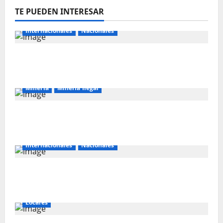
TE PUEDEN INTERESAR
Internacionales
Nacionales
Majes Siguas II y la nueva frontera
agroexportadora del sur
Mineria
Mineria Ilegal
La minería ilegal en cobre puede
convertirse en incontrolable
Internacionales
Nacionales
Perú busca fortalecer su relación con
Estados Unidos.
Locales