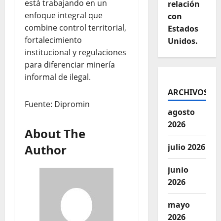
está trabajando en un
relación
enfoque integral que
con
combine control territorial,
Estados
fortalecimiento
Unidos.
institucional y regulaciones
para diferenciar minería
informal de ilegal.
ARCHIVOS
Fuente: Dipromin
agosto
2026
About The
Author
julio 2026
junio
2026
mayo
2026