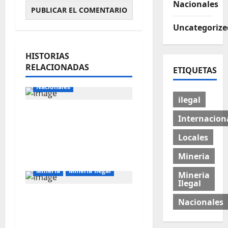
Nacionales
Uncategorize
HISTORIAS
RELACIONADAS
ETIQUETAS
Internacionales
Nacionales
ilegal
Majes Siguas II y la
Internacion
nueva frontera
Locales
agroexportadora del
sur
Mineria
Mineria
Mineria Ilegal
Mineria
Ilegal
La minería ilegal en
Nacionales
cobre puede
convertirse en